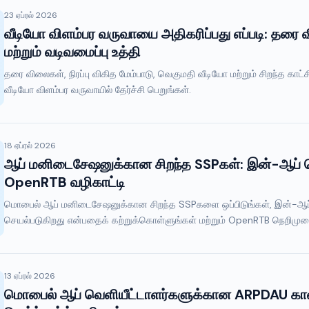
23 ஏப்ரல் 2026
வீடியோ விளம்பர வருவாயை அதிகரிப்பது எப்படி: தரை வி
மற்றும் வடிவமைப்பு உத்தி
தரை விலைகள், நிரப்பு விகித மேம்பாடு, வெகுமதி வீடியோ மற்றும் சிறந்த க
வீடியோ விளம்பர வருவாயில் தேர்ச்சி பெறுங்கள்.
18 ஏப்ரல் 2026
ஆப் மனிடைசேஷனுக்கான சிறந்த SSPகள்: இன்-ஆப் ஹெடர
OpenRTB வழிகாட்டி
மொபைல் ஆப் மனிடைசேஷனுக்கான சிறந்த SSPகளை ஒப்பிடுங்கள், இன்-ஆப் ஹ
செயல்படுகிறது என்பதைக் கற்றுக்கொள்ளுங்கள் மற்றும் OpenRTB நெறிமுறை
13 ஏப்ரல் 2026
மொபைல் ஆப் வெளியீட்டாளர்களுக்கான ARPDAU கால்கு