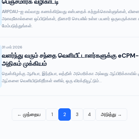
பெஞ்ச்மார்க் வழிகாட்டி
ARPDAU-ஐ எவ்வாறு கணக்கிடுவது என்பதைக் கற்றுக்கொள்ளுங்கள், விளை
அளவுகோல்களை ஒப்பிடுங்கள், தினசரி செயலில் உள்ள பயனர் ஒருவருக்கான
மேம்படுத்துங்கள்.
31 மார் 2026
வளர்ந்து வரும் சந்தை வெளியீட்டாளர்களுக்கு eCPM-ஐ
அதிகம் முக்கியம்
தென்கிழக்கு ஆசியா, இந்தியா, லத்தீன் அமெரிக்கா அல்லது ஆப்பிரிக்காவில் க
ஆப்களை வெளியிடுகிறீர்கள் எனில், ஒரு விரக்தியூட்டும்...
← முந்தைய
1
2
3
4
அடுத்து →