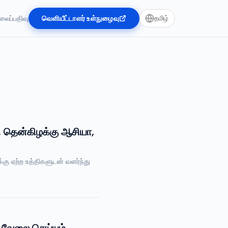
லைப்பதிவு
வெளியீட்டாளர் உள்நுழைவு
தமிழ்
, தென்கிழக்கு ஆசியா,
கு ஏற்ற உத்திகளுடன் வளர்ந்து