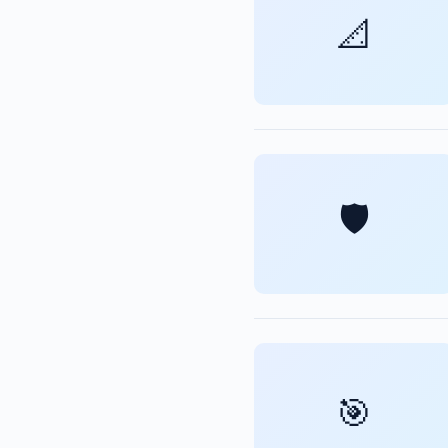
📐
🛡️
🎯