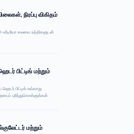
லைகள், நிரப்பு விகிதம்
ாட்சி-வீடியோ கலவை உத்திகளுடன்
் பிட்டிங் மற்றும்
ெடர் பிட்டிங் எவ்வாறு
யைப் புரிந்துகொள்ளுங்கள்.
லேட்டர் மற்றும்