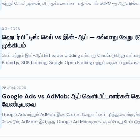
கற்றுக்கொள்ளுங்கள், வீரர் தக்கவைப்பை பாதிக்காமல் eCPM-ஐ அதிகரிக்க.
3 மே 2026
ஹெடர் பிட்டிங்: வெப் vs இன்-ஆப் — எவ்வாறு வேறுபடு
முக்கியம்
வெப் மற்றும் இன்-ஆப்பில் header bidding எவ்வாறு செயல்படுகிறது என்ப
Prebid.js, SDK bidding, Google Open Bidding மற்றும் வருவாய் தாக்கங்கள
28 ஏப்ரல் 2026
Google Ads vs AdMob: ஆப் வெளியீட்டாளர்கள் தெ
வேண்டியவை
Google Ads மற்றும் AdMob இடையேயான வேறுபாட்டைப் புரிந்துகொள்ளுங்கள
வேண்டும், AdMob-இலிருந்து Google Ad Manager-க்கு எப்போது மேம்படுத