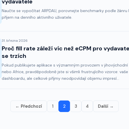
vydavatele
Naučte se vypočítat ARPDAU, porovnejte benchmarky podle žánru h
příjem na denního aktivního uživatele.
31. března 2026
Proč fill rate záleží víc než eCPM pro vydavate
se trzích
Pokud publikujete aplikace s významným provozem v jihovýchodní Asi
nebo Africe, pravděpodobně jste si všimli frustrujícího vzorce: vaš
dashboardu, ale celkové příjmy neodpovídají objemu impresí...
← Předchozí
1
2
3
4
Další →