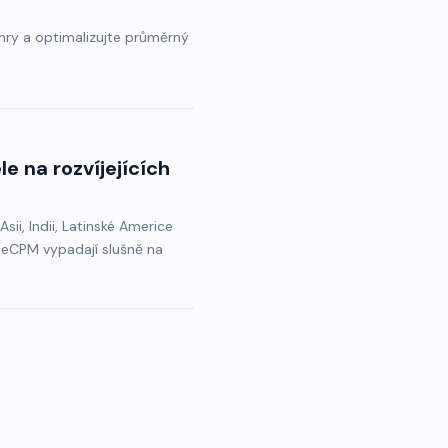
ry a optimalizujte průměrný
le na rozvíjejících
i, Indii, Latinské Americe
e eCPM vypadají slušně na