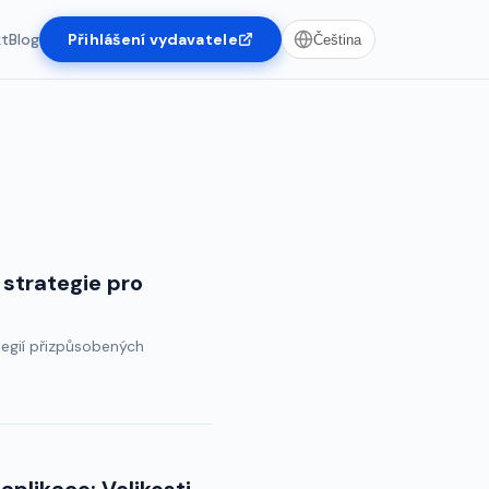
kt
Blog
Přihlášení vydavatele
Čeština
 strategie pro
ategií přizpůsobených