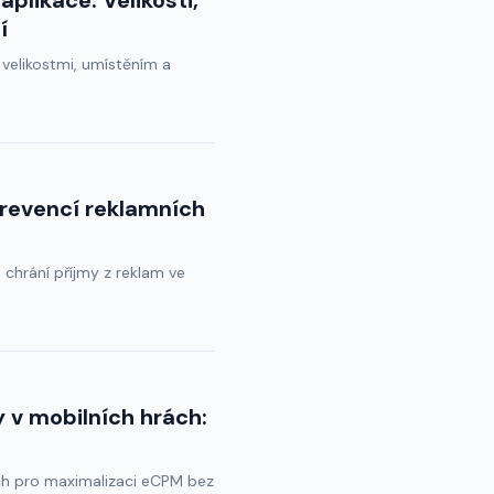
plikace: Velikosti,
í
 velikostmi, umístěním a
prevencí reklamních
 chrání příjmy z reklam ve
 v mobilních hrách:
rách pro maximalizaci eCPM bez