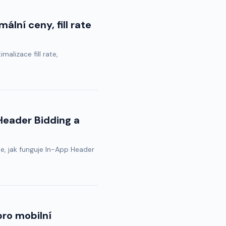
lní ceny, fill rate
alizace fill rate,
 Header Bidding a
se, jak funguje In-App Header
ro mobilní