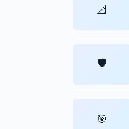
📐
🛡️
🎯