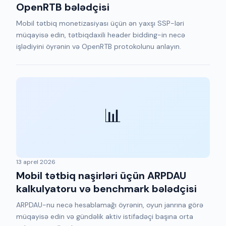
OpenRTB bələdçisi
Mobil tətbiq monetizasiyası üçün ən yaxşı SSP-ləri
müqayisə edin, tətbiqdaxili header bidding-in necə
işlədiyini öyrənin və OpenRTB protokolunu anlayın.
📊
13 aprel 2026
Mobil tətbiq naşirləri üçün ARPDAU
kalkulyatoru və benchmark bələdçisi
ARPDAU-nu necə hesablamağı öyrənin, oyun janrına görə
müqayisə edin və gündəlik aktiv istifadəçi başına orta