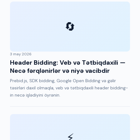
🔄
3 may 2026
Header Bidding: Veb və Tətbiqdaxili —
Necə fərqlənirlər və niyə vacibdir
Prebid.js, SDK bidding, Google Open Bidding və gəlir
təsirləri daxil olmaqla, veb və tətbiqdaxili header bidding-
in necə işlədiyini öyrənin.
⚡