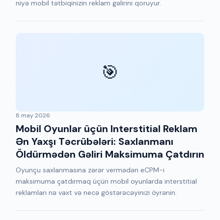
niyə mobil tətbiqinizin reklam gəlirini qoruyur.
🎯
8 may 2026
Mobil Oyunlar üçün Interstitial Reklam
Ən Yaxşı Təcrübələri: Saxlanmanı
Öldürmədən Gəliri Maksimuma Çatdırın
Oyunçu saxlanmasına zərər vermədən eCPM-i
maksimuma çatdırmaq üçün mobil oyunlarda interstitial
reklamları nə vaxt və necə göstərəcəyinizi öyrənin.