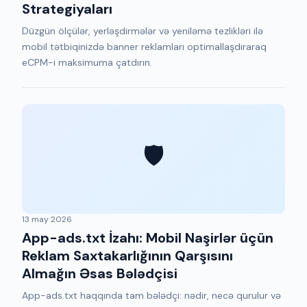
Strategiyaları
Düzgün ölçülər, yerləşdirmələr və yeniləmə tezlikləri ilə
mobil tətbiqinizdə banner reklamları optimallaşdıraraq
eCPM-i maksimuma çatdırın.
🛡️
13 may 2026
App-ads.txt İzahı: Mobil Naşirlər üçün
Reklam Saxtakarlığının Qarşısını
Almağın Əsas Bələdçisi
App-ads.txt haqqında tam bələdçi: nədir, necə qurulur və