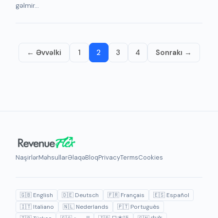
gəlmir...
← Əvvəlki
1
2
3
4
Sonrakı →
Naşirlər
Məhsullar
Əlaqə
Bloq
Privacy
Terms
Cookies
🇬🇧 English
🇩🇪 Deutsch
🇫🇷 Français
🇪🇸 Español
🇮🇹 Italiano
🇳🇱 Nederlands
🇵🇹 Português