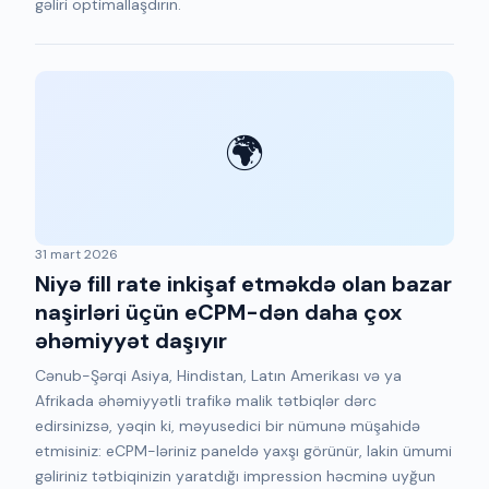
gəliri optimallaşdırın.
🌍
31 mart 2026
Niyə fill rate inkişaf etməkdə olan bazar
naşirləri üçün eCPM-dən daha çox
əhəmiyyət daşıyır
Cənub-Şərqi Asiya, Hindistan, Latın Amerikası və ya
Afrikada əhəmiyyətli trafikə malik tətbiqlər dərc
edirsinizsə, yəqin ki, məyusedici bir nümunə müşahidə
etmisiniz: eCPM-ləriniz paneldə yaxşı görünür, lakin ümumi
gəliriniz tətbiqinizin yaratdığı impression həcminə uyğun