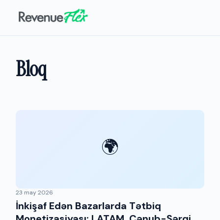
Bloq
🌍
23 may 2026
İnkişaf Edən Bazarlarda Tətbiq
Monetizasiyası: LATAM, Cənub-Şərqi