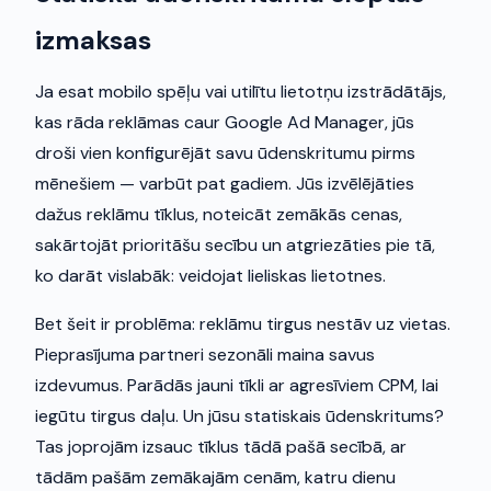
izmaksas
Ja esat mobilo spēļu vai utilītu lietotņu izstrādātājs,
kas rāda reklāmas caur Google Ad Manager, jūs
droši vien konfigurējāt savu ūdenskritumu pirms
mēnešiem — varbūt pat gadiem. Jūs izvēlējāties
dažus reklāmu tīklus, noteicāt zemākās cenas,
sakārtojāt prioritāšu secību un atgriezāties pie tā,
ko darāt vislabāk: veidojat lieliskas lietotnes.
Bet šeit ir problēma: reklāmu tirgus nestāv uz vietas.
Pieprasījuma partneri sezonāli maina savus
izdevumus. Parādās jauni tīkli ar agresīviem CPM, lai
iegūtu tirgus daļu. Un jūsu statiskais ūdenskritums?
Tas joprojām izsauc tīklus tādā pašā secībā, ar
tādām pašām zemākajām cenām, katru dienu