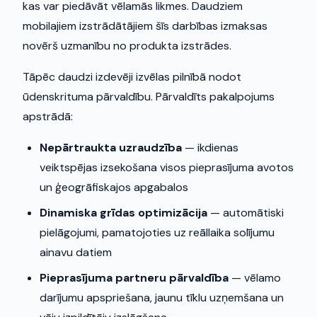
kas var piedāvāt vēlamās likmes. Daudziem
mobilajiem izstrādātājiem šīs darbības izmaksas
novērš uzmanību no produkta izstrādes.
Tāpēc daudzi izdevēji izvēlas pilnībā nodot
ūdenskrituma pārvaldību. Pārvaldīts pakalpojums
apstrādā:
Nepārtraukta uzraudzība
— ikdienas
veiktspējas izsekošana visos pieprasījuma avotos
un ģeogrāfiskajos apgabalos
Dinamiska grīdas optimizācija
— automātiski
pielāgojumi, pamatojoties uz reāllaika solījumu
ainavu datiem
Pieprasījuma partneru pārvaldība
— vēlamo
darījumu apspriešana, jaunu tīklu uzņemšana un