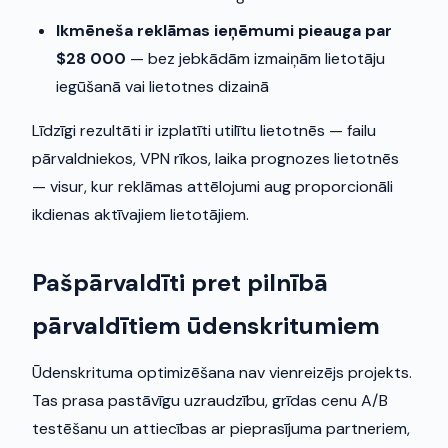
Ikmēneša reklāmas ieņēmumi pieauga par
$28 000
— bez jebkādām izmaiņām lietotāju
iegūšanā vai lietotnes dizainā
Līdzīgi rezultāti ir izplatīti utilītu lietotnēs — failu
pārvaldniekos, VPN rīkos, laika prognozes lietotnēs
— visur, kur reklāmas attēlojumi aug proporcionāli
ikdienas aktīvajiem lietotājiem.
Pašpārvaldīti pret pilnībā
pārvaldītiem ūdenskritumiem
Ūdenskrituma optimizēšana nav vienreizējs projekts.
Tas prasa pastāvīgu uzraudzību, grīdas cenu A/B
testēšanu un attiecības ar pieprasījuma partneriem,