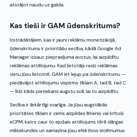
atstājot naudu uz galda.
Kas tieši ir GAM ūdenskritums?
Izstrādātājiem, kas ir jauni reklāmu monetizācijā,
ūdenskritums ir prioritāšu secība, kādā Google Ad
Manager izsauc pieprasījuma avotus, lai aizpildītu
reklāmas attēlojumu. Kad lietotājs redz reklāmas
vietu jūsu lietotnē, GAM iet lejup pa ūdenskritumu —
piedāvājot attēlojumu vispirms tīklam A, tad B, tad C
— līdz kāds pietiekami augstu solī, lai to aizpildītu.
Secība ir ārkārtīgi svarīga. Ja jūsu augstākās
prioritātes tīklam ir zems aizpildes līmenis vai krītoši
eCPM, katrs caur to ejošais attēlojums tērē dārgas
milisekundes un samazina jūsu efektīvos ieņēmumus