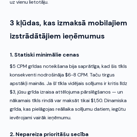
uz vienu lietotāju.
3 kļūdas, kas izmaksā mobilajiem
izstrādātājiem ieņēmumus
1. Statiski minimālie cenas
$5 CPM grīdas noteikšana bija saprātīga, kad šis tīkls
konsekventi nodrošināja $6-8 CPM. Taču tirgus
apstākļi mainās. Ja šī tīkla vidējais solījums ir kritis līdz
$3, jūsu grīda izraisa attēlojuma pārslēgšanos — un
nākamais tīkls rindā var maksāt tikai $1,50. Dinamiska
grīda, kas pielāgojas reāllaika solījumu datiem, iegūtu
ievērojami vairāk ieņēmumu.
2. Nepareiza prioritāšu secība