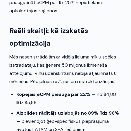
paaugstināt eCPM par 15-25% nepietiekami
apkalpotajos reģionos.
Reāli skaitļi: kā izskatās
optimizācija
Mēs nesen strādājām ar vidēja lieluma mīklu spēles
izstrādātāju, kas ģenerē 50 miljonus ikmēneša
attēlojumu. Viņu ūdenskritums nebija atjaunināts 8
mēnešus. Pēc pilnas revīzijas un restrukturizācijas:
Kopējais eCPM pieauga par 22%
— no $4,80
līdz $5,86
Aizpildes rādītājs uzlabojās no 89% līdz 96%
— pievienojot ģeo-specifiskus pieprasījuma
avotus LATAM un SEA reģioniem