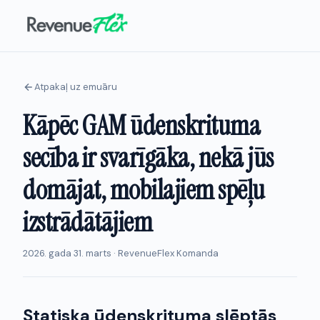
Atpakaļ uz emuāru
Kāpēc GAM ūdenskrituma
secība ir svarīgāka, nekā jūs
domājat, mobilajiem spēļu
izstrādātājiem
2026. gada 31. marts · RevenueFlex Komanda
Statiska ūdenskrituma slēptās