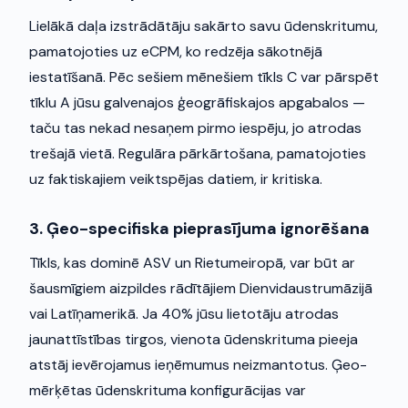
Lielākā daļa izstrādātāju sakārto savu ūdenskritumu,
pamatojoties uz eCPM, ko redzēja sākotnējā
iestatīšanā. Pēc sešiem mēnešiem tīkls C var pārspēt
tīklu A jūsu galvenajos ģeogrāfiskajos apgabalos —
taču tas nekad nesaņem pirmo iespēju, jo atrodas
trešajā vietā. Regulāra pārkārtošana, pamatojoties
uz faktiskajiem veiktspējas datiem, ir kritiska.
3. Ģeo-specifiska pieprasījuma ignorēšana
Tīkls, kas dominē ASV un Rietumeiropā, var būt ar
šausmīgiem aizpildes rādītājiem Dienvidaustrumāzijā
vai Latīņamerikā. Ja 40% jūsu lietotāju atrodas
jaunattīstības tirgos, vienota ūdenskrituma pieeja
atstāj ievērojamus ieņēmumus neizmantotus. Ģeo-
mērķētas ūdenskrituma konfigurācijas var