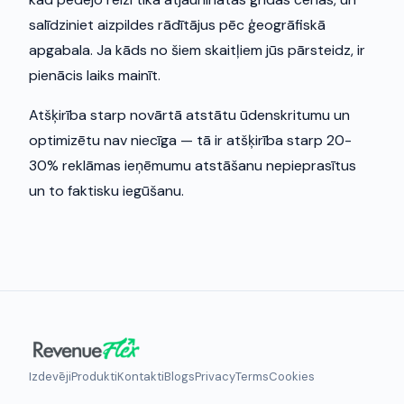
salīdziniet aizpildes rādītājus pēc ģeogrāfiskā
apgabala. Ja kāds no šiem skaitļiem jūs pārsteidz, ir
pienācis laiks mainīt.
Atšķirība starp novārtā atstātu ūdenskritumu un
optimizētu nav niecīga — tā ir atšķirība starp 20-
30% reklāmas ieņēmumu atstāšanu nepieprasītus
un to faktisku iegūšanu.
Izdevēji
Produkti
Kontakti
Blogs
Privacy
Terms
Cookies