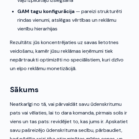
vāju izpildītāju izslēgšana
GAM tagu konfigurācija
— pareizi strukturēti
rindas vienumi, atslēgas vērtības un reklāmu
vienību hierarhijas
Rezultāts: jūs koncentrējaties uz savas lietotnes
veidošanu, kamēr jūsu reklāmas ieņēmumi tiek
nepārtraukti optimizēti no speciālistiem, kuri dzīvo
un elpo reklāmu monetizācijā.
Sākums
Neatkarīgi no tā, vai pārvaldāt savu ūdenskritumu
pats vai vēlaties, lai to dara komanda, pirmais solis ir
viens un tas pats: revidējiet to, kas jums ir. Apskatiet
savu pašreizējo ūdenskrituma secību, pārbaudiet,
kad pēdējo reizi tika atjauninātas grīdas cenas, un