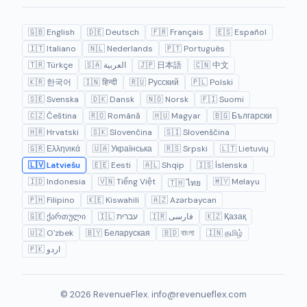
🇬🇧 English
🇩🇪 Deutsch
🇫🇷 Français
🇪🇸 Español
🇮🇹 Italiano
🇳🇱 Nederlands
🇵🇹 Português
🇹🇷 Türkçe
🇸🇦 العربية
🇯🇵 日本語
🇨🇳 中文
🇰🇷 한국어
🇮🇳 हिन्दी
🇷🇺 Русский
🇵🇱 Polski
🇸🇪 Svenska
🇩🇰 Dansk
🇳🇴 Norsk
🇫🇮 Suomi
🇨🇿 Čeština
🇷🇴 Română
🇭🇺 Magyar
🇧🇬 Български
🇭🇷 Hrvatski
🇸🇰 Slovenčina
🇸🇮 Slovenščina
🇬🇷 Ελληνικά
🇺🇦 Українська
🇷🇸 Srpski
🇱🇹 Lietuvių
🇱🇻 Latviešu
🇪🇪 Eesti
🇦🇱 Shqip
🇮🇸 Íslenska
🇮🇩 Indonesia
🇻🇳 Tiếng Việt
🇲🇾 Melayu
🇹🇭 ไทย
🇵🇭 Filipino
🇰🇪 Kiswahili
🇦🇿 Azərbaycan
🇬🇪 ქართული
🇮🇱 עברית
🇮🇷 فارسی
🇰🇿 Қазақ
🇺🇿 O'zbek
🇧🇾 Беларуская
🇧🇩 বাংলা
🇮🇳 தமிழ்
🇵🇰 اردو
© 2026 RevenueFlex.
info@revenueflex.com