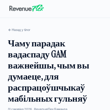
Назад у блог
Чаму парадак
вадаспаду GAM
важнейшы, чым вы
думаеце, для
распрацоўшчыкаў
мабільных гульняў
31 сакавіка 2026 · RevenueFlex Каманда