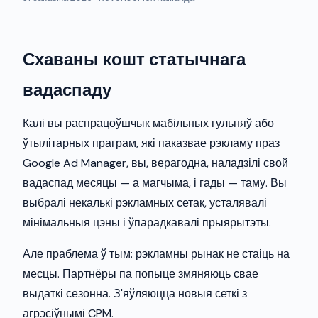
Схаваны кошт статычнага
вадаспаду
Калі вы распрацоўшчык мабільных гульняў або
ўтылітарных праграм, які паказвае рэкламу праз
Google Ad Manager, вы, верагодна, наладзілі свой
вадаспад месяцы — а магчыма, і гады — таму. Вы
выбралі некалькі рэкламных сетак, усталявалі
мінімальныя цэны і ўпарадкавалі прыярытэты.
Але праблема ў тым: рэкламны рынак не стаіць на
месцы. Партнёры па попыце змяняюць свае
выдаткі сезонна. З'яўляюцца новыя сеткі з
агрэсіўнымі CPM.