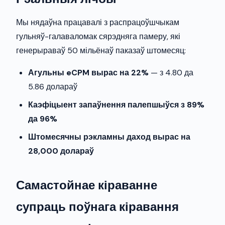
Мы нядаўна працавалі з распрацоўшчыкам
гульняў-галаваломак сярэдняга памеру, які
генерыраваў 50 мільёнаў паказаў штомесяц:
Агульны eCPM вырас на 22%
— з 4.80 да
5.86 долараў
Каэфіцыент запаўнення палепшыўся з 89%
да 96%
Штомесячны рэкламны даход вырас на
28,000 долараў
Самастойнае кіраванне
супраць поўнага кіравання