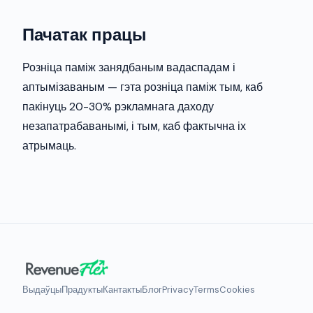
Пачатак працы
Розніца паміж занядбаным вадаспадам і
аптымізаваным — гэта розніца паміж тым, каб
пакінуць 20-30% рэкламнага даходу
незапатрабаванымі, і тым, каб фактычна іх
атрымаць.
Выдаўцы
Прадукты
Кантакты
Блог
Privacy
Terms
Cookies