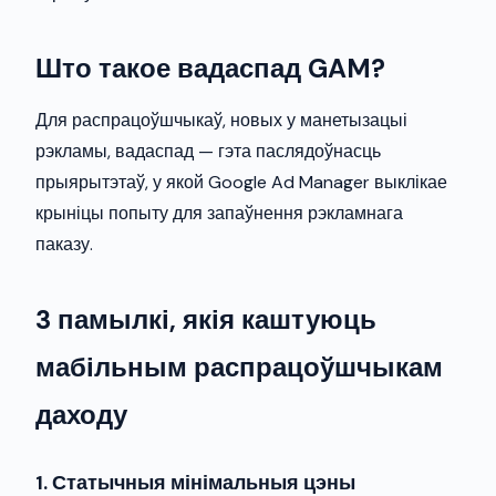
Што такое вадаспад GAM?
Для распрацоўшчыкаў, новых у манетызацыі
рэкламы, вадаспад — гэта паслядоўнасць
прыярытэтаў, у якой Google Ad Manager выклікае
крыніцы попыту для запаўнення рэкламнага
паказу.
3 памылкі, якія каштуюць
мабільным распрацоўшчыкам
даходу
1. Статычныя мінімальныя цэны