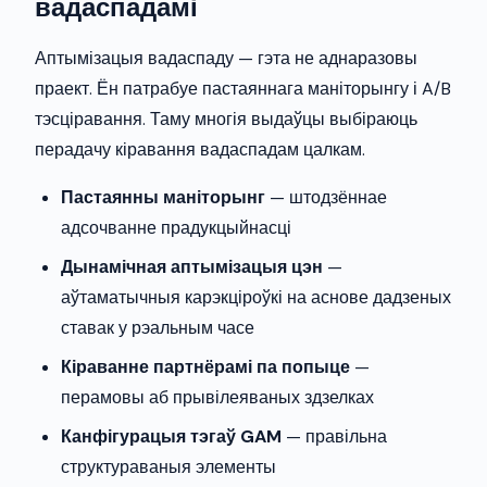
вадаспадамі
Аптымізацыя вадаспаду — гэта не аднаразовы
праект. Ён патрабуе пастаяннага маніторынгу і A/B
тэсціравання. Таму многія выдаўцы выбіраюць
перадачу кіравання вадаспадам цалкам.
Пастаянны маніторынг
— штодзённае
адсочванне прадукцыйнасці
Дынамічная аптымізацыя цэн
—
аўтаматычныя карэкціроўкі на аснове дадзеных
ставак у рэальным часе
Кіраванне партнёрамі па попыце
—
перамовы аб прывілеяваных здзелках
Канфігурацыя тэгаў GAM
— правільна
структураваныя элементы