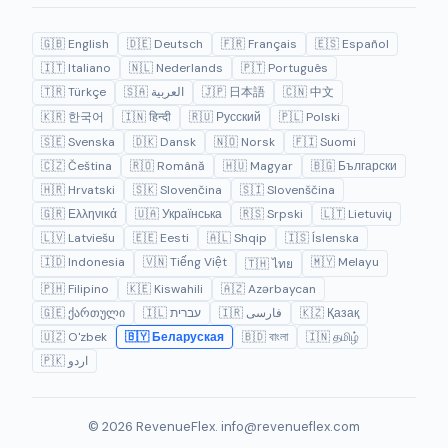
🇬🇧 English
🇩🇪 Deutsch
🇫🇷 Français
🇪🇸 Español
🇮🇹 Italiano
🇳🇱 Nederlands
🇵🇹 Português
🇹🇷 Türkçe
🇸🇦 العربية
🇯🇵 日本語
🇨🇳 中文
🇰🇷 한국어
🇮🇳 हिन्दी
🇷🇺 Русский
🇵🇱 Polski
🇸🇪 Svenska
🇩🇰 Dansk
🇳🇴 Norsk
🇫🇮 Suomi
🇨🇿 Čeština
🇷🇴 Română
🇭🇺 Magyar
🇧🇬 Български
🇭🇷 Hrvatski
🇸🇰 Slovenčina
🇸🇮 Slovenščina
🇬🇷 Ελληνικά
🇺🇦 Українська
🇷🇸 Srpski
🇱🇹 Lietuvių
🇱🇻 Latviešu
🇪🇪 Eesti
🇦🇱 Shqip
🇮🇸 Íslenska
🇮🇩 Indonesia
🇻🇳 Tiếng Việt
🇲🇾 Melayu
🇹🇭 ไทย
🇵🇭 Filipino
🇰🇪 Kiswahili
🇦🇿 Azərbaycan
🇬🇪 ქართული
🇮🇱 עברית
🇮🇷 فارسی
🇰🇿 Қазақ
🇺🇿 O'zbek
🇧🇾 Беларуская
🇧🇩 বাংলা
🇮🇳 தமிழ்
🇵🇰 اردو
© 2026 RevenueFlex.
info@revenueflex.com