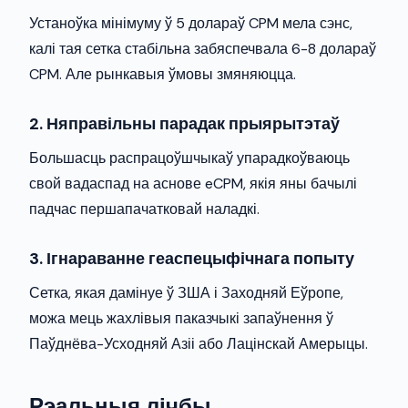
Устаноўка мінімуму ў 5 долараў CPM мела сэнс,
калі тая сетка стабільна забяспечвала 6-8 долараў
CPM. Але рынкавыя ўмовы змяняюцца.
2. Няправільны парадак прыярытэтаў
Большасць распрацоўшчыкаў упарадкоўваюць
свой вадаспад на аснове eCPM, якія яны бачылі
падчас першапачатковай наладкі.
3. Ігнараванне геаспецыфічнага попыту
Сетка, якая дамінуе ў ЗША і Заходняй Еўропе,
можа мець жахлівыя паказчыкі запаўнення ў
Паўднёва-Усходняй Азіі або Лацінскай Амерыцы.
Рэальныя лічбы