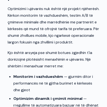
Optimizimi i ujëvarës nuk është një projekt njëherësh.
Kërkon monitorim të vazhdueshëm, testim A/B të
çmimeve minimale dhe marrëdhënie me partnerët e
kërkesës që mund të ofrojnë tarifa të preferuara. Për
shumë zhvillues mobile, kjo ngarkesë operacionale
largon fokusin nga zhvillimi i produktit.
Kjo është arsyeja pse shumë botues zgjedhin t'ia
dorëzojnë plotësisht menaxhimin e ujëvarës. Një
shërbim i menaxhuar merret me:
Monitorim i vazhdueshëm
— gjurmim ditor i
performancës në të gjitha burimet e kërkesës
dhe gjeot
Optimizim dinamik i çmimit minimal
—
rregullime të automatizuara bazuar në të dhënat