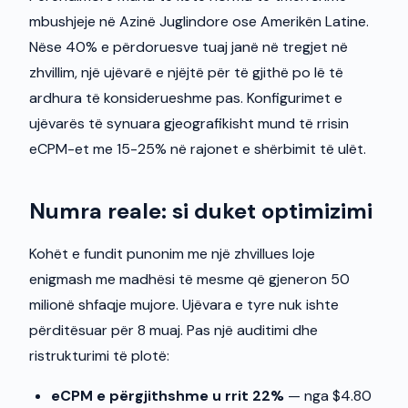
mbushjeje në Azinë Juglindore ose Amerikën Latine.
Nëse 40% e përdoruesve tuaj janë në tregjet në
zhvillim, një ujëvarë e njëjtë për të gjithë po lë të
ardhura të konsiderueshme pas. Konfigurimet e
ujëvarës të synuara gjeografikisht mund të rrisin
eCPM-et me 15-25% në rajonet e shërbimit të ulët.
Numra reale: si duket optimizimi
Kohët e fundit punonim me një zhvillues loje
enigmash me madhësi të mesme që gjeneron 50
milionë shfaqje mujore. Ujëvara e tyre nuk ishte
përditësuar për 8 muaj. Pas një auditimi dhe
ristrukturimi të plotë:
eCPM e përgjithshme u rrit 22%
— nga $4.80