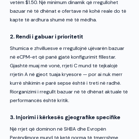
vetëm $1.50. Një minimum dinamik që rregullohet
bazuar në të dhënat e ofertave në kohë reale do të
kapte të ardhura shumë më të mëdha.
2. Rendi i gabuar i prioritetit
Shumica e zhvilluesve e rregullojnë ujëvarën bazuar
në eCPM-et që panë gjatë konfigurimit fillestar.
Gjashtë muaj më vonë, rrjeti C mund të tejkalojë
rrjetin A në gjeot tuaja kryesore — por ai nuk merr
kurrë shikimin e parë sepse është i treti në radhë.
Riorganizimi i rregullt bazuar në të dhënat aktuale të
performancës është kritik.
3. Injorimi i kërkesës gjeografike specifike
Një rrjet që dominon në SHBA dhe Evropën
Perëndimore mund të ketë norma të tmerrshme