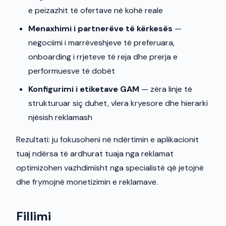
e peizazhit të ofertave në kohë reale
Menaxhimi i partnerëve të kërkesës
—
negociimi i marrëveshjeve të preferuara,
onboarding i rrjeteve të reja dhe prerja e
performuesve të dobët
Konfigurimi i etiketave GAM
— zëra linje të
strukturuar siç duhet, vlera kryesore dhe hierarki
njësish reklamash
Rezultati: ju fokusoheni në ndërtimin e aplikacionit
tuaj ndërsa të ardhurat tuaja nga reklamat
optimizohen vazhdimisht nga specialistë që jetojnë
dhe frymojnë monetizimin e reklamave.
Fillimi