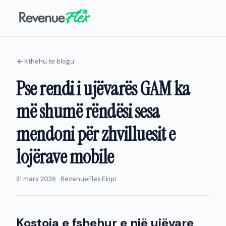
Kthehu te blogu
Pse rendi i ujëvarës GAM ka
më shumë rëndësi sesa
mendoni për zhvilluesit e
lojërave mobile
31 mars 2026 · RevenueFlex Ekipi
Kostoja e fshehur e një ujëvare