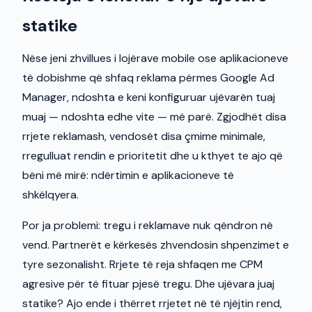
statike
Nëse jeni zhvillues i lojërave mobile ose aplikacioneve
të dobishme që shfaq reklama përmes Google Ad
Manager, ndoshta e keni konfiguruar ujëvarën tuaj
muaj — ndoshta edhe vite — më parë. Zgjodhët disa
rrjete reklamash, vendosët disa çmime minimale,
rregulluat rendin e prioritetit dhe u kthyet te ajo që
bëni më mirë: ndërtimin e aplikacioneve të
shkëlqyera.
Por ja problemi: tregu i reklamave nuk qëndron në
vend. Partnerët e kërkesës zhvendosin shpenzimet e
tyre sezonalisht. Rrjete të reja shfaqen me CPM
agresive për të fituar pjesë tregu. Dhe ujëvara juaj
statike? Ajo ende i thërret rrjetet në të njëjtin rend,