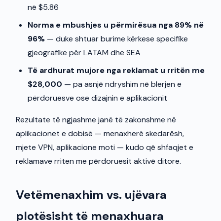
në $5.86
Norma e mbushjes u përmirësua nga 89% në
96%
— duke shtuar burime kërkese specifike
gjeografike për LATAM dhe SEA
Të ardhurat mujore nga reklamat u rritën me
$28,000
— pa asnjë ndryshim në blerjen e
përdoruesve ose dizajnin e aplikacionit
Rezultate të ngjashme janë të zakonshme në
aplikacionet e dobisë — menaxherë skedarësh,
mjete VPN, aplikacione moti — kudo që shfaqjet e
reklamave rriten me përdoruesit aktivë ditore.
Vetëmenaxhim vs. ujëvara
plotësisht të menaxhuara