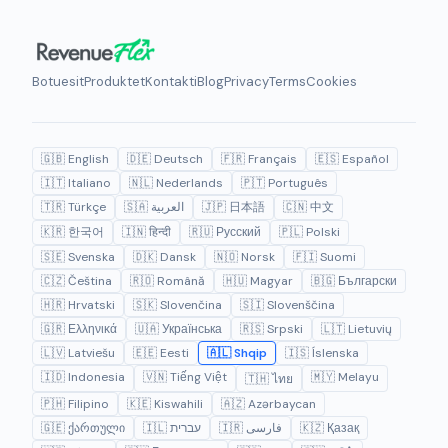
Botuesit
Produktet
Kontakti
Blog
Privacy
Terms
Cookies
🇬🇧 English
🇩🇪 Deutsch
🇫🇷 Français
🇪🇸 Español
🇮🇹 Italiano
🇳🇱 Nederlands
🇵🇹 Português
🇹🇷 Türkçe
🇸🇦 العربية
🇯🇵 日本語
🇨🇳 中文
🇰🇷 한국어
🇮🇳 हिन्दी
🇷🇺 Русский
🇵🇱 Polski
🇸🇪 Svenska
🇩🇰 Dansk
🇳🇴 Norsk
🇫🇮 Suomi
🇨🇿 Čeština
🇷🇴 Română
🇭🇺 Magyar
🇧🇬 Български
🇭🇷 Hrvatski
🇸🇰 Slovenčina
🇸🇮 Slovenščina
🇬🇷 Ελληνικά
🇺🇦 Українська
🇷🇸 Srpski
🇱🇹 Lietuvių
🇱🇻 Latviešu
🇪🇪 Eesti
🇦🇱 Shqip
🇮🇸 Íslenska
🇮🇩 Indonesia
🇻🇳 Tiếng Việt
🇲🇾 Melayu
🇹🇭 ไทย
🇵🇭 Filipino
🇰🇪 Kiswahili
🇦🇿 Azərbaycan
🇬🇪 ქართული
🇮🇱 עברית
🇮🇷 فارسی
🇰🇿 Қазақ