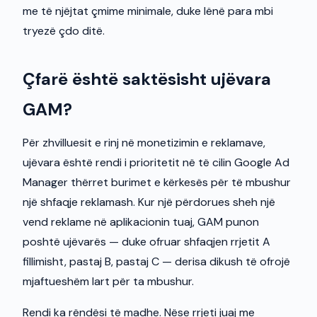
me të njëjtat çmime minimale, duke lënë para mbi
tryezë çdo ditë.
Çfarë është saktësisht ujëvara
GAM?
Për zhvilluesit e rinj në monetizimin e reklamave,
ujëvara është rendi i prioritetit në të cilin Google Ad
Manager thërret burimet e kërkesës për të mbushur
një shfaqje reklamash. Kur një përdorues sheh një
vend reklame në aplikacionin tuaj, GAM punon
poshtë ujëvarës — duke ofruar shfaqjen rrjetit A
fillimisht, pastaj B, pastaj C — derisa dikush të ofrojë
mjaftueshëm lart për ta mbushur.
Rendi ka rëndësi të madhe. Nëse rrjeti juaj me