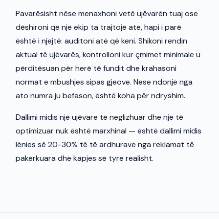
Pavarësisht nëse menaxhoni vetë ujëvarën tuaj ose
dëshironi që një ekip ta trajtojë atë, hapi i parë
është i njëjtë: auditoni atë që keni. Shikoni rendin
aktual të ujëvarës, kontrolloni kur çmimet minimale u
përditësuan për herë të fundit dhe krahasoni
normat e mbushjes sipas gjeove. Nëse ndonjë nga
ato numra ju befason, është koha për ndryshim.
Dallimi midis një ujëvare të neglizhuar dhe një të
optimizuar nuk është marxhinal — është dallimi midis
lënies së 20-30% të të ardhurave nga reklamat të
pakërkuara dhe kapjes së tyre realisht.