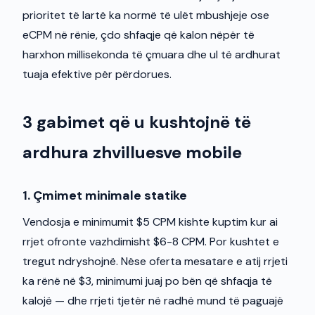
prioritet të lartë ka normë të ulët mbushjeje ose
eCPM në rënie, çdo shfaqje që kalon nëpër të
harxhon millisekonda të çmuara dhe ul të ardhurat
tuaja efektive për përdorues.
3 gabimet që u kushtojnë të
ardhura zhvilluesve mobile
1. Çmimet minimale statike
Vendosja e minimumit $5 CPM kishte kuptim kur ai
rrjet ofronte vazhdimisht $6-8 CPM. Por kushtet e
tregut ndryshojnë. Nëse oferta mesatare e atij rrjeti
ka rënë në $3, minimumi juaj po bën që shfaqja të
kalojë — dhe rrjeti tjetër në radhë mund të paguajë