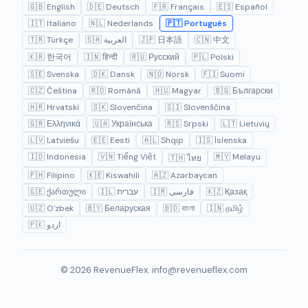
🇬🇧 English
🇩🇪 Deutsch
🇫🇷 Français
🇪🇸 Español
🇮🇹 Italiano
🇳🇱 Nederlands
🇵🇹 Português
🇹🇷 Türkçe
🇸🇦 العربية
🇯🇵 日本語
🇨🇳 中文
🇰🇷 한국어
🇮🇳 हिन्दी
🇷🇺 Русский
🇵🇱 Polski
🇸🇪 Svenska
🇩🇰 Dansk
🇳🇴 Norsk
🇫🇮 Suomi
🇨🇿 Čeština
🇷🇴 Română
🇭🇺 Magyar
🇧🇬 Български
🇭🇷 Hrvatski
🇸🇰 Slovenčina
🇸🇮 Slovenščina
🇬🇷 Ελληνικά
🇺🇦 Українська
🇷🇸 Srpski
🇱🇹 Lietuvių
🇱🇻 Latviešu
🇪🇪 Eesti
🇦🇱 Shqip
🇮🇸 Íslenska
🇮🇩 Indonesia
🇻🇳 Tiếng Việt
🇲🇾 Melayu
🇹🇭 ไทย
🇵🇭 Filipino
🇰🇪 Kiswahili
🇦🇿 Azərbaycan
🇬🇪 ქართული
🇮🇱 עברית
🇮🇷 فارسی
🇰🇿 Қазақ
🇺🇿 O'zbek
🇧🇾 Беларуская
🇧🇩 বাংলা
🇮🇳 தமிழ்
🇵🇰 اردو
© 2026 RevenueFlex.
info@revenueflex.com