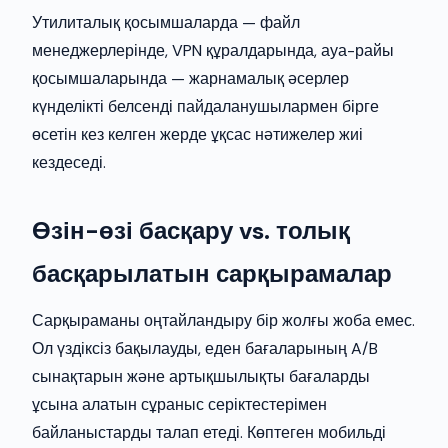
Утилиталық қосымшаларда — файл
менеджерлерінде, VPN құралдарында, ауа-райы
қосымшаларында — жарнамалық әсерлер
күнделікті белсенді пайдаланушылармен бірге
өсетін кез келген жерде ұқсас нәтижелер жиі
кездеседі.
Өзін-өзі басқару vs. толық
басқарылатын сарқырамалар
Сарқыраманы оңтайландыру бір жолғы жоба емес.
Ол үздіксіз бақылауды, еден бағаларының A/B
сынақтарын және артықшылықты бағаларды
ұсына алатын сұраныс серіктестерімен
байланыстарды талап етеді. Көптеген мобильді