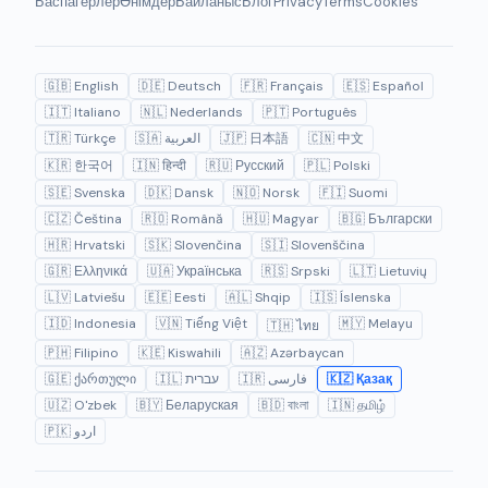
Баспагерлер
Өнімдер
Байланыс
Блог
Privacy
Terms
Cookies
🇬🇧 English
🇩🇪 Deutsch
🇫🇷 Français
🇪🇸 Español
🇮🇹 Italiano
🇳🇱 Nederlands
🇵🇹 Português
🇹🇷 Türkçe
🇸🇦 العربية
🇯🇵 日本語
🇨🇳 中文
🇰🇷 한국어
🇮🇳 हिन्दी
🇷🇺 Русский
🇵🇱 Polski
🇸🇪 Svenska
🇩🇰 Dansk
🇳🇴 Norsk
🇫🇮 Suomi
🇨🇿 Čeština
🇷🇴 Română
🇭🇺 Magyar
🇧🇬 Български
🇭🇷 Hrvatski
🇸🇰 Slovenčina
🇸🇮 Slovenščina
🇬🇷 Ελληνικά
🇺🇦 Українська
🇷🇸 Srpski
🇱🇹 Lietuvių
🇱🇻 Latviešu
🇪🇪 Eesti
🇦🇱 Shqip
🇮🇸 Íslenska
🇮🇩 Indonesia
🇻🇳 Tiếng Việt
🇲🇾 Melayu
🇹🇭 ไทย
🇵🇭 Filipino
🇰🇪 Kiswahili
🇦🇿 Azərbaycan
🇬🇪 ქართული
🇮🇱 עברית
🇮🇷 فارسی
🇰🇿 Қазақ
🇺🇿 O'zbek
🇧🇾 Беларуская
🇧🇩 বাংলা
🇮🇳 தமிழ்
🇵🇰 اردو