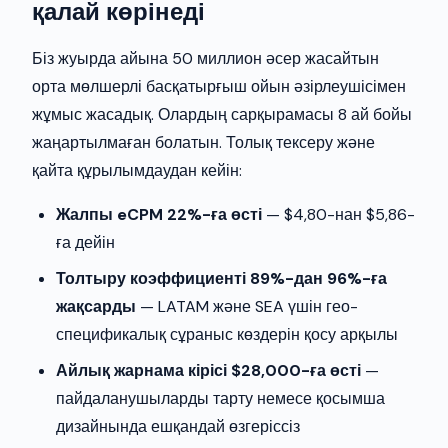
қалай көрінеді
Біз жуырда айына 50 миллион әсер жасайтын
орта мөлшерлі басқатырғыш ойын әзірлеушісімен
жұмыс жасадық. Олардың сарқырамасы 8 ай бойы
жаңартылмаған болатын. Толық тексеру және
қайта құрылымдаудан кейін:
Жалпы eCPM 22%-ға өсті
— $4,80-нан $5,86-
ға дейін
Толтыру коэффициенті 89%-дан 96%-ға
жақсарды
— LATAM және SEA үшін гео-
спецификалық сұраныс көздерін қосу арқылы
Айлық жарнама кірісі $28,000-ға өсті
—
пайдаланушыларды тарту немесе қосымша
дизайнында ешқандай өзгеріссіз