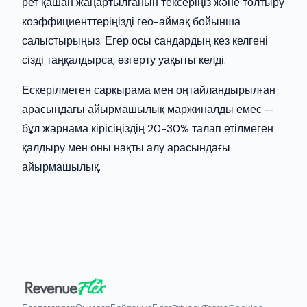
рет қашан жаңартылғанын тексеріңіз және толтыру
коэффициенттеріңізді гео-аймақ бойынша
салыстырыңыз. Егер осы сандардың кез келгені
сізді таңқалдырса, өзгерту уақыты келді.
Ескерілмеген сарқырама мен оңтайландырылған
арасындағы айырмашылық маржиналды емес —
бұл жарнама кірісіңіздің 20-30% талап етілмеген
қалдыру мен оны нақты алу арасындағы
айырмашылық.