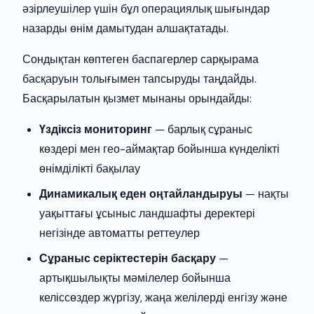
әзірлеушілер үшін бұл операциялық шығындар
назарды өнім дамытудан алшақтатады.
Сондықтан көптеген баспагерлер сарқырама
басқаруын толығымен тапсыруды таңдайды.
Басқарылатын қызмет мынаны орындайды:
Үздіксіз мониторинг
— барлық сұраныс
көздері мен гео-аймақтар бойынша күнделікті
өнімділікті бақылау
Динамикалық еден оңтайландыруы
— нақты
уақыттағы ұсыныс ландшафты деректері
негізінде автоматты реттеулер
Сұраныс серіктестерін басқару
—
артықшылықты мәмілелер бойынша
келіссөздер жүргізу, жаңа желілерді енгізу және