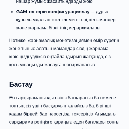
нашар жұмыс жасайтындарды жою
GAM тегтерін конфигурациялау
— дұрыс
құрылымдалған жол элементтері, кілт-мәндер
және жарнама бірлігінің иерархиялары
Нәтиже: жарнамалық монетизациямен өмір сүретін
және тыныс алатын мамандар сіздің жарнама
кірісіңізді үздіксіз оңтайландырып жатқанда, сіз
қосымшаңызды жасауға шоғырланасыз.
Бастау
Өз сарқырамаңызды өзіңіз басқарасыз ба немесе
топтың сіз үшін басқаруын қалайсыз ба, бірінші
қадам бірдей: бар нәрсеңізді тексеріңіз. Ағымдағы
сарқырама ретіңізге қараңыз, еден бағалары соңғы