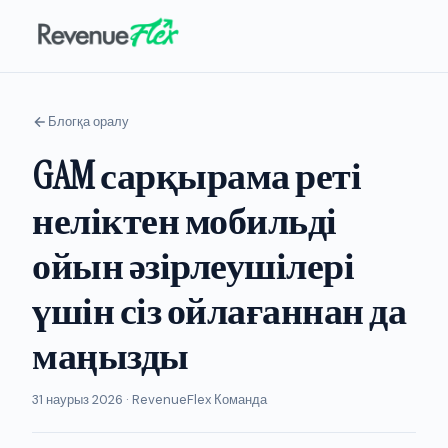
Блогқа оралу
GAM сарқырама реті
неліктен мобильді
ойын әзірлеушілері
үшін сіз ойлағаннан да
маңызды
31 наурыз 2026 · RevenueFlex Команда