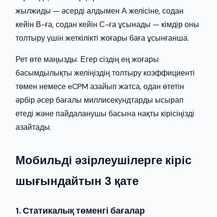
жылжиды — әсерді алдымен А желісіне, содан
кейін В-ға, содан кейін С-ға ұсынады — кімдір оны
толтыру үшін жеткілікті жоғары баға ұсынғанша.
Рет өте маңызды. Егер сіздің ең жоғары
басымдылықты желіңіздің толтыру коэффициенті
төмен немесе eCPM азайып жатса, одан өтетін
әрбір әсер бағалы миллисекундтарды ысырап
етеді және пайдаланушы басына нақты кірісіңізді
азайтады.
Мобильді әзірлеушілерге кіріс
шығындайтын 3 қате
1. Статикалық төменгі бағалар