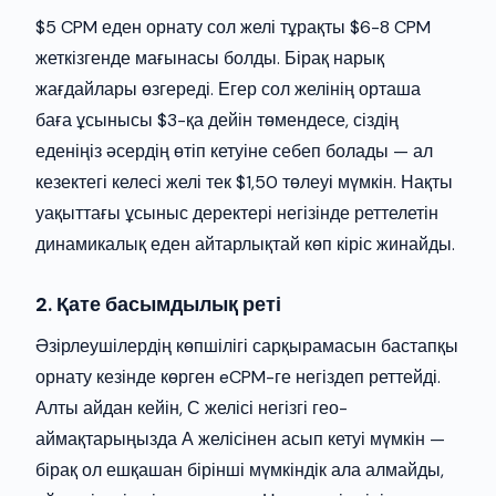
$5 CPM еден орнату сол желі тұрақты $6-8 CPM
жеткізгенде мағынасы болды. Бірақ нарық
жағдайлары өзгереді. Егер сол желінің орташа
баға ұсынысы $3-қа дейін төмендесе, сіздің
еденіңіз әсердің өтіп кетуіне себеп болады — ал
кезектегі келесі желі тек $1,50 төлеуі мүмкін. Нақты
уақыттағы ұсыныс деректері негізінде реттелетін
динамикалық еден айтарлықтай көп кіріс жинайды.
2. Қате басымдылық реті
Әзірлеушілердің көпшілігі сарқырамасын бастапқы
орнату кезінде көрген eCPM-ге негіздеп реттейді.
Алты айдан кейін, С желісі негізгі гео-
аймақтарыңызда А желісінен асып кетуі мүмкін —
бірақ ол ешқашан бірінші мүмкіндік ала алмайды,