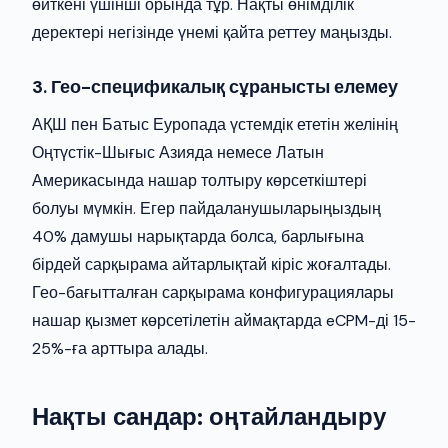
өйткені үшінші орында тұр. Нақты өнімділік
деректері негізінде үнемі қайта реттеу маңызды.
3. Гео-спецификалық сұранысты елемеу
АҚШ пен Батыс Еуропада үстемдік ететін желінің
Оңтүстік-Шығыс Азияда немесе Латын
Америкасында нашар толтыру көрсеткіштері
болуы мүмкін. Егер пайдаланушыларыңыздың
40% дамушы нарықтарда болса, барлығына
бірдей сарқырама айтарлықтай кіріс жоғалтады.
Гео-бағытталған сарқырама конфигурациялары
нашар қызмет көрсетілетін аймақтарда eCPM-ді 15-
25%-ға арттыра алады.
Нақты сандар: оңтайландыру