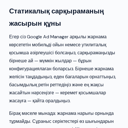
Статикалық сарқыраманың
жасырын құны
Егер сіз Google Ad Manager арқылы жарнама
көрсететін мобильді ойын немесе утилиталық
қосымша әзірлеушісі болсаңыз, сарқырамаңызды
бірнеше ай — мүмкін жылдар — бұрын
конфигурациялаған боларсыз. Бірнеше жарнама
желісін таңдадыңыз, еден бағаларын орнаттыңыз,
басымдылық ретін реттедіңіз және ең жақсы
жасайтын нәрсеңізге — керемет қосымшалар
жасауға — қайта оралдыңыз.
Бірақ мәселе мынада: жарнама нарығы орнында
тұрмайды. Сұраныс серіктестері өз шығындарын