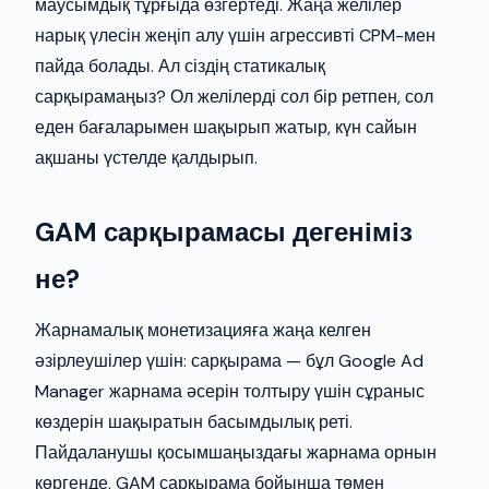
маусымдық тұрғыда өзгертеді. Жаңа желілер
нарық үлесін жеңіп алу үшін агрессивті CPM-мен
пайда болады. Ал сіздің статикалық
сарқырамаңыз? Ол желілерді сол бір ретпен, сол
еден бағаларымен шақырып жатыр, күн сайын
ақшаны үстелде қалдырып.
GAM сарқырамасы дегеніміз
не?
Жарнамалық монетизацияға жаңа келген
әзірлеушілер үшін: сарқырама — бұл Google Ad
Manager жарнама әсерін толтыру үшін сұраныс
көздерін шақыратын басымдылық реті.
Пайдаланушы қосымшаңыздағы жарнама орнын
көргенде, GAM сарқырама бойынша төмен