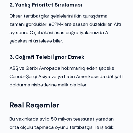
2. Yanlış Prioritet Sıralaması
Əksər tərtibatçılar şəlalələrini ilkin quraşdırma
zamanı gördükləri eCPM-lərə əsasən düzəldirlər. Altı
ay sonra C şəbəkəsi əsas coğrafiyalarınızda A
şəbəkəsini üstələyə bilər.
3. Coğrafi Tələbi İgnor Etmək
ABŞ və Qərbi Avropada hökmranlıq edən şəbəkə
Cənub-Şərqi Asiya və ya Latın Amerikasında dəhşətli
doldurma nisbətlərinə malik ola bilər.
Real Rəqəmlər
Bu yaxınlarda aylıq 50 milyon təəssürat yaradan
orta ölçülü tapmaca oyunu tərtibatçısı ilə işlədik: