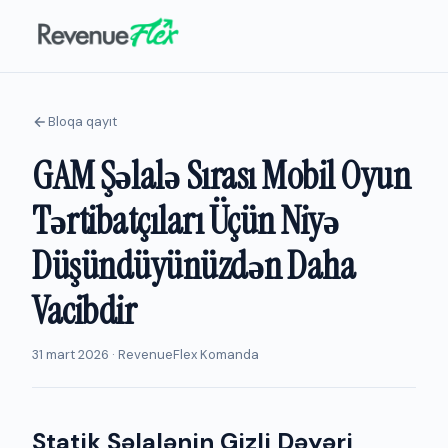
Bloqa qayıt
GAM Şəlalə Sırası Mobil Oyun
Tərtibatçıları Üçün Niyə
Düşündüyünüzdən Daha
Vacibdir
31 mart 2026 · RevenueFlex Komanda
Statik Şəlalənin Gizli Dəyəri