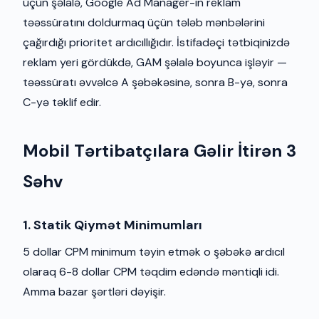
üçün şəlalə, Google Ad Manager-in reklam
təəssüratını doldurmaq üçün tələb mənbələrini
çağırdığı prioritet ardıcıllığıdır. İstifadəçi tətbiqinizdə
reklam yeri gördükdə, GAM şəlalə boyunca işləyir —
təəssüratı əvvəlcə A şəbəkəsinə, sonra B-yə, sonra
C-yə təklif edir.
Mobil Tərtibatçılara Gəlir İtirən 3
Səhv
1. Statik Qiymət Minimumları
5 dollar CPM minimum təyin etmək o şəbəkə ardıcıl
olaraq 6-8 dollar CPM təqdim edəndə məntiqli idi.
Amma bazar şərtləri dəyişir.