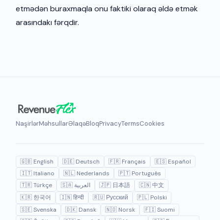
etmədən buraxmaqla onu faktiki olaraq əldə etmək
arasındakı fərqdir.
Naşirlər
Məhsullar
Əlaqə
Bloq
Privacy
Terms
Cookies
🇬🇧 English
🇩🇪 Deutsch
🇫🇷 Français
🇪🇸 Español
🇮🇹 Italiano
🇳🇱 Nederlands
🇵🇹 Português
🇹🇷 Türkçe
🇸🇦 العربية
🇯🇵 日本語
🇨🇳 中文
🇰🇷 한국어
🇮🇳 हिन्दी
🇷🇺 Русский
🇵🇱 Polski
🇸🇪 Svenska
🇩🇰 Dansk
🇳🇴 Norsk
🇫🇮 Suomi