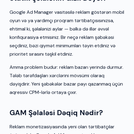
Google Ad Manager vasitəsilə reklam göstərən mobil
oyun və ya yardımçı proqram tərtibatçısısınızsa,
ehtimal ki, şəlalənizi aylar — bəlkə də illər əvvəl
konfiqurasiya etmisiniz. Bir neçə reklam şəbəkəsi
seçdiniz, bəzi qiymət minimumları təyin etdiniz və
prioritet sırasını təşkil etdiniz.
Amma problem budur: reklam bazarı yerində durmur.
Tələb tərəfdaşları xərclərini mövsümi olaraq
dəyişdirir. Yeni şəbəkələr bazar payı qazanmaq üçün
aqressiv CPM-lərlə ortaya çıxır.
GAM Şəlaləsi Dəqiq Nədir?
Reklam monetizasiyasında yeni olan tərtibatçılar