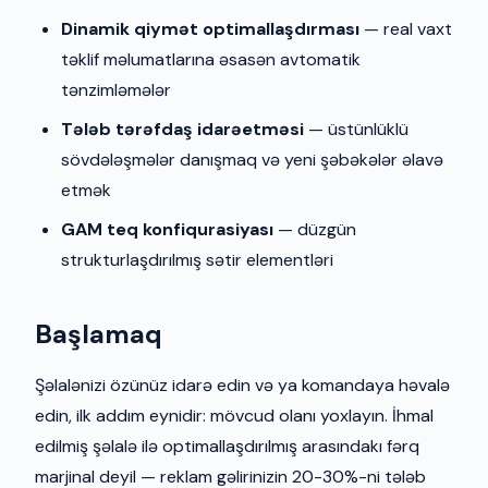
Dinamik qiymət optimallaşdırması
— real vaxt
təklif məlumatlarına əsasən avtomatik
tənzimləmələr
Tələb tərəfdaş idarəetməsi
— üstünlüklü
sövdələşmələr danışmaq və yeni şəbəkələr əlavə
etmək
GAM teq konfiqurasiyası
— düzgün
strukturlaşdırılmış sətir elementləri
Başlamaq
Şəlalənizi özünüz idarə edin və ya komandaya həvalə
edin, ilk addım eynidir: mövcud olanı yoxlayın. İhmal
edilmiş şəlalə ilə optimallaşdırılmış arasındakı fərq
marjinal deyil — reklam gəlirinizin 20-30%-ni tələb