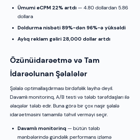
Ümumi eCPM 22% artdı
— 4.80 dollardan 5.86
dollara
Doldurma nisbəti 89%-dən 96%-ə yüksəldi
Aylıq reklam gəliri 28,000 dollar artdı
Özünüidarəetmə və Tam
İdarəolunan Şəlalələr
Şəlalə optimallaşdırması birdəfəlik layihə deyil.
Davamlı monitorinq, A/B testi və tələb tərəfdaşları ilə
əlaqələr tələb edir. Buna görə bir çox naşir şəlalə
idarəetməsini tamamilə təhvil verməyi seçir.
Davamlı monitorinq
— bütün tələb
mənbələrində gündəlik performans izləmə