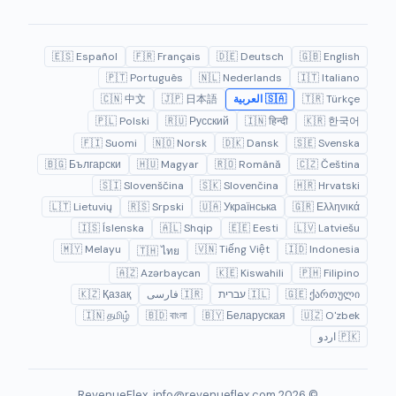
🇪🇸 Español
🇫🇷 Français
🇩🇪 Deutsch
🇬🇧 English
🇵🇹 Português
🇳🇱 Nederlands
🇮🇹 Italiano
🇹🇷 Türkçe
🇸🇦 العربية
🇯🇵 日本語
🇨🇳 中文
🇵🇱 Polski
🇷🇺 Русский
🇮🇳 हिन्दी
🇰🇷 한국어
🇫🇮 Suomi
🇳🇴 Norsk
🇩🇰 Dansk
🇸🇪 Svenska
🇧🇬 Български
🇭🇺 Magyar
🇷🇴 Română
🇨🇿 Čeština
🇸🇮 Slovenščina
🇸🇰 Slovenčina
🇭🇷 Hrvatski
🇱🇹 Lietuvių
🇷🇸 Srpski
🇺🇦 Українська
🇬🇷 Ελληνικά
🇮🇸 Íslenska
🇦🇱 Shqip
🇪🇪 Eesti
🇱🇻 Latviešu
🇲🇾 Melayu
🇻🇳 Tiếng Việt
🇮🇩 Indonesia
🇹🇭 ไทย
🇦🇿 Azərbaycan
🇰🇪 Kiswahili
🇵🇭 Filipino
🇬🇪 ქართული
🇮🇱 עברית
🇮🇷 فارسی
🇰🇿 Қазақ
🇮🇳 தமிழ்
🇧🇩 বাংলা
🇧🇾 Беларуская
🇺🇿 O'zbek
🇵🇰 اردو
info@revenueflex.com
© 2026 RevenueFlex.