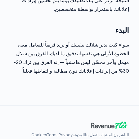
النتيجة: تركز على بناء تطبيقك بينما يتم تحسين إيرادات
إعلاناتك باستمرار بواسطة متخصصين.
البدء
سواء كنت تدير شلالك بنفسك أو تريد فريقاً للتعامل معه،
الخطوة الأولى هي نفسها: تدقيق ما لديك. الفرق بين شلال
مهمل وآخر محسّن ليس هامشياً — إنه الفرق بين ترك 20-
30% من إيرادات إعلاناتك دون مطالبة والتقاطها فعلياً.
الناشرون
المنتجات
اتصل بنا
المدونة
Privacy
Terms
Cookies