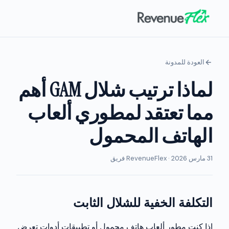
العودة للمدونة
لماذا ترتيب شلال GAM أهم
مما تعتقد لمطوري ألعاب
الهاتف المحمول
31 مارس 2026 · RevenueFlex فريق
التكلفة الخفية للشلال الثابت
إذا كنت مطور ألعاب هاتف محمول أو تطبيقات أدوات تعرض