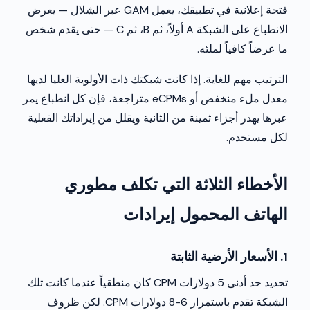
فتحة إعلانية في تطبيقك، يعمل GAM عبر الشلال — يعرض
الانطباع على الشبكة A أولاً، ثم B، ثم C — حتى يقدم شخص
ما عرضاً كافياً لملئه.
الترتيب مهم للغاية. إذا كانت شبكتك ذات الأولوية العليا لديها
معدل ملء منخفض أو eCPMs متراجعة، فإن كل انطباع يمر
عبرها يهدر أجزاء ثمينة من الثانية ويقلل من إيراداتك الفعلية
لكل مستخدم.
الأخطاء الثلاثة التي تكلف مطوري
الهاتف المحمول إيرادات
1. الأسعار الأرضية الثابتة
تحديد حد أدنى 5 دولارات CPM كان منطقياً عندما كانت تلك
الشبكة تقدم باستمرار 6-8 دولارات CPM. لكن ظروف