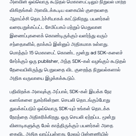
அளவின் ஒவ்வொரு கூடுதல் மெகாபைட்டிலும் நிறுவல் மாற்ற
விகிதங்கள் அளவிடக்கூடிய வகையில் குறைவதை
ஆராய்ச்சி தொடர்ச்சியாகக் காட்டுகிறது. பயனர்கள்
வரையறுக்கப்பட்ட சேமிப்பகம் மற்றும் மெதுவான
இணைப்புகளைக் கொண்டிருக்கும் வளர்ந்து வரும்
சந்தைகளில், தாக்கம் இன்னும் அதிகமாக உள்ளது.
மொத்தம் 15 மெகாபைட் கொண்ட மூன்று ad SDK-களைச்
சேர்க்கும் ஒரு publisher, அந்த SDK-கள் வழங்கும் கூடுதல்
தேவையிலிருந்து பெறுவதை விட குறைந்த நிறுவல்களால்
அதிக வருவாயை இழக்கக்கூடும்.
பதிவிறக்க அளவுக்கு அப்பால், SDK-கள் இயக்க நேர
வளங்களை நுகர்கின்றன. செயலி தொடங்கும்போது
துவக்கப்படும் ஒவ்வொரு SDK-யும் உங்கள் தொடக்க
நேரத்தை அதிகரிக்கிறது. ஒரு செயலி ஏற்றப்பட மூன்று
வினாடிகளுக்கு மேல் காத்திருக்கும் பயனர்கள் அதை
கைவிட அதிக வாய்ப்புள்ளது. மேலும் பின்னணியில்