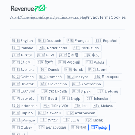
வெளியீட்டாளர்
தயாரிப்புகள்
தொடர்பு
வலைப்பதிவு
Privacy
Terms
Cookies
🇬🇧 English
🇩🇪 Deutsch
🇫🇷 Français
🇪🇸 Español
🇮🇹 Italiano
🇳🇱 Nederlands
🇵🇹 Português
🇹🇷 Türkçe
🇸🇦 العربية
🇯🇵 日本語
🇨🇳 中文
🇰🇷 한국어
🇮🇳 हिन्दी
🇷🇺 Русский
🇵🇱 Polski
🇸🇪 Svenska
🇩🇰 Dansk
🇳🇴 Norsk
🇫🇮 Suomi
🇨🇿 Čeština
🇷🇴 Română
🇭🇺 Magyar
🇧🇬 Български
🇭🇷 Hrvatski
🇸🇰 Slovenčina
🇸🇮 Slovenščina
🇬🇷 Ελληνικά
🇺🇦 Українська
🇷🇸 Srpski
🇱🇹 Lietuvių
🇱🇻 Latviešu
🇪🇪 Eesti
🇦🇱 Shqip
🇮🇸 Íslenska
🇮🇩 Indonesia
🇻🇳 Tiếng Việt
🇹🇭 ไทย
🇲🇾 Melayu
🇵🇭 Filipino
🇰🇪 Kiswahili
🇦🇿 Azərbaycan
🇬🇪 ქართული
🇮🇱 עברית
🇮🇷 فارسی
🇰🇿 Қазақ
🇺🇿 O'zbek
🇧🇾 Беларуская
🇧🇩 বাংলা
🇮🇳 தமிழ்
🇵🇰 اردو