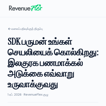
வலைப்பதிவுக்குத் திரும்பு
SDK பருமன் உங்கள்
செயலியைக் கொல்கிறது:
இலகுரக பணமாக்கல்
அடுக்கை எவ்வாறு
உருவாக்குவது
1 ஏப். 2026 · RevenueFlex குழு