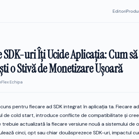
Editori
Produ
 SDK-uri Îți Ucide Aplicația: Cum să
ști o Stivă de Monetizare Ușoară
eFlex Echipa
cuns pentru fiecare ad SDK integrat în aplicația ta. Fiecare a
ul de cold start, introduce conflicte de compatibilitate și cre
trebuie actualizată la fiecare versiune nouă a sistemului de 
rulează cinci, opt sau chiar douăsprezece SDK-uri, impactul c