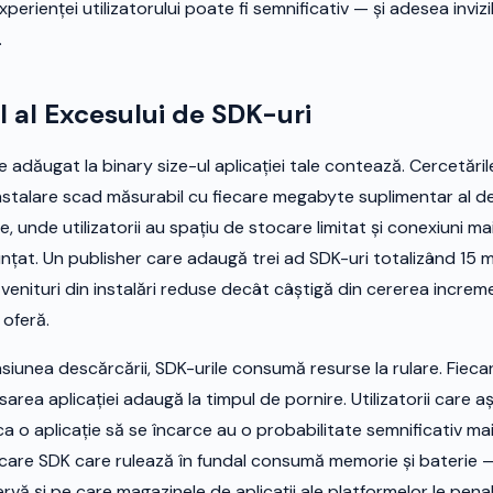
xperienței utilizatorului poate fi semnificativ — și adesea inviz
.
l al Excesului de SDK-uri
adăugat la binary size-ul aplicației tale contează. Cercetăril
nstalare scad măsurabil cu fiecare megabyte suplimentar al de
, unde utilizatorii au spațiu de stocare limitat și conexiuni ma
unțat. Un publisher care adaugă trei ad SDK-uri totalizând 1
venituri din instalări reduse decât câștigă din cererea increm
 oferă.
siunea descărcării, SDK-urile consumă resurse la rulare. Fieca
ansarea aplicației adaugă la timpul de pornire. Utilizatorii care
a o aplicație să se încarce au o probabilitate semnificativ ma
ecare SDK care rulează în fundal consumă memorie și baterie 
servă și pe care magazinele de aplicații ale platformelor le pena