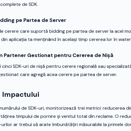
e complete de SDK.
Bidding pe Partea de Server
de cerere care suportă bidding pe partea de server la acel m
 din aplicația ta menținând în același timp cererea lor în waterf
un Partener Gestionat pentru Cererea de Nișă
zi cinci SDK-uri de nișă pentru cerere regională sau specializat
gestionat care agregă acea cerere pe partea de server.
 Impactului
umărului de SDK-uri, monitorizează trei metrici: reducerea di
ătățirea timpului de pornire și venitul total din reclame. O red
rilor ar trebui să arate îmbunătățiri măsurabile la primele do