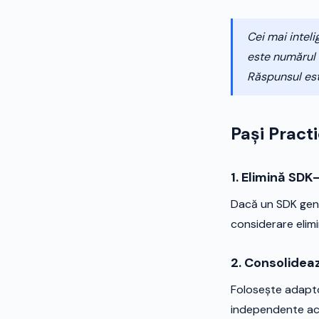
Cei mai intel
este numărul 
Răspunsul est
Pași Pract
1. Elimină SDK
Dacă un SDK gener
considerare elimi
2. Consolidea
Folosește adaptoa
independente aco