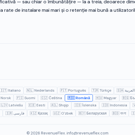
icativă — sau chiar o îmbunătățire — la a treia, deoarece di
la rate de instalare mai mari și o retenție mai bună a utilizatoril
🇮🇹 Italiano
🇳🇱 Nederlands
🇵🇹 Português
🇹🇷 Türkçe
🇸🇦 العربية
 Norsk
🇫🇮 Suomi
🇨🇿 Čeština
🇷🇴 Română
🇭🇺 Magyar
🇧🇬 Бъ
🇱🇻 Latviešu
🇪🇪 Eesti
🇦🇱 Shqip
🇮🇸 Íslenska
🇮🇩 Indonesia

🇮🇷 فارسی
🇰🇿 Қазақ
🇺🇿 O'zbek
🇧🇾 Беларуская
🇧🇩 বাংলা
🇮
© 2026 RevenueFlex.
info@revenueflex.com