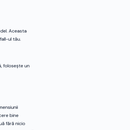
odel. Aceasta
all-ul tău.
ă, folosește un
mensiunii
ucere bine
uă fără nicio