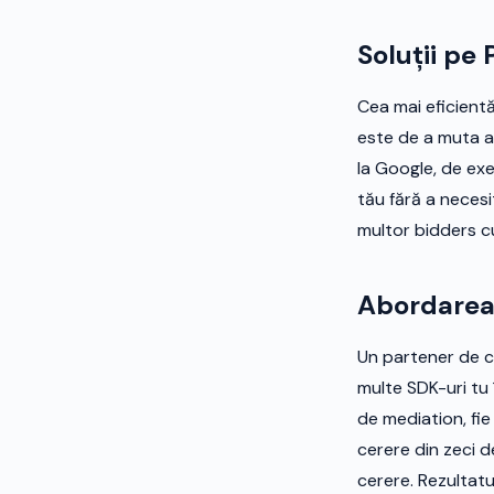
Soluții pe
Cea mai eficient
este de a muta a
la Google, de ex
tău fără a necesi
multor bidders cu
Abordarea
Un partener de c
multe SDK-uri tu 
de mediation, fi
cerere din zeci d
cerere. Rezultatu