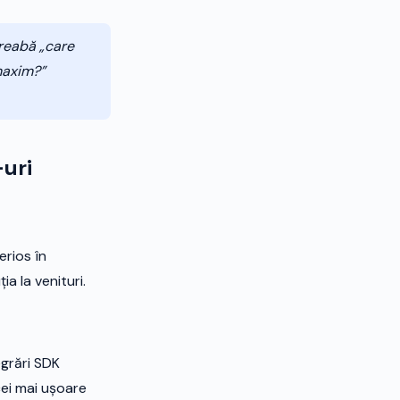
treabă „care
maxim?”
-uri
erios în
a la venituri.
egrări SDK
ei mai ușoare