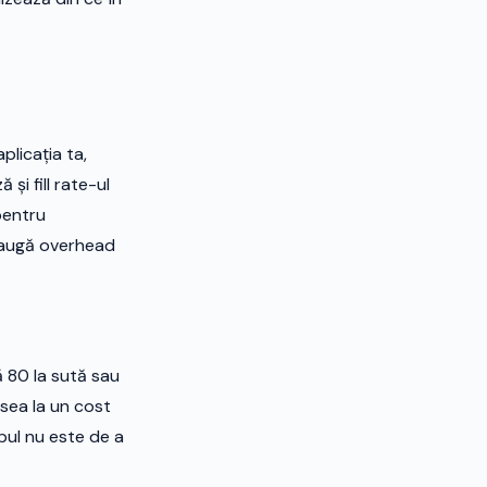
plicația ta,
 și fill rate-ul
pentru
adaugă overhead
ă 80 la sută sau
esea la un cost
pul nu este de a