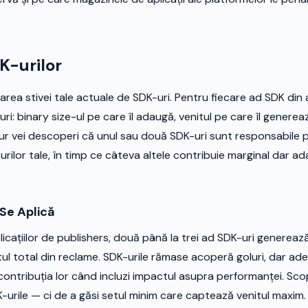
K-urilor
area stivei tale actuale de SDK-uri. Pentru fiecare ad SDK din a
ri: binary size-ul pe care îl adaugă, venitul pe care îl generează
ur vei descoperi că unul sau două SDK-uri sunt responsabile 
urilor tale, în timp ce câteva altele contribuie marginal dar 
Se Aplică
licațiilor de publishers, două până la trei ad SDK-uri genereaz
tul total din reclame. SDK-urile rămase acoperă goluri, dar ad
ontribuția lor când incluzi impactul asupra performanței. Sco
-urile — ci de a găsi setul minim care captează venitul maxim.