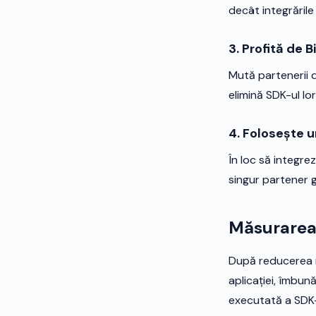
decât integrăril
3. Profită de 
Mută partenerii 
elimină SDK-ul lor
4. Folosește 
În loc să integre
singur partener 
Măsurarea
După reducerea n
aplicației, îmbun
executată a SDK-u