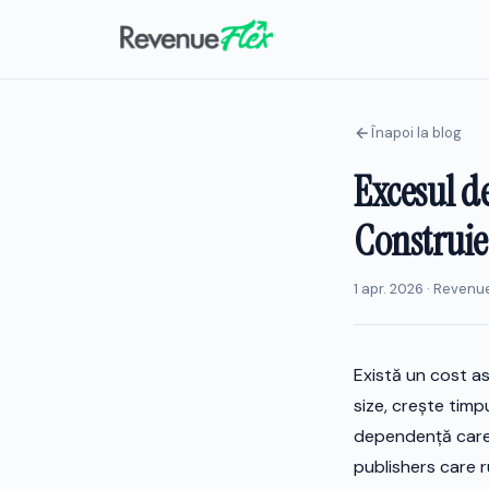
Înapoi la blog
Excesul de
Construie
1 apr. 2026 · Revenu
Există un cost as
size, crește timp
dependență care 
publishers care 