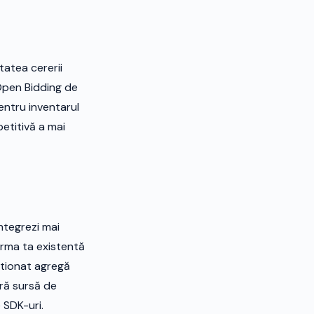
tatea cererii
Open Bidding de
entru inventarul
petitivă a mai
ntegrezi mai
orma ta existentă
stionat agregă
ură sursă de
 SDK-uri.