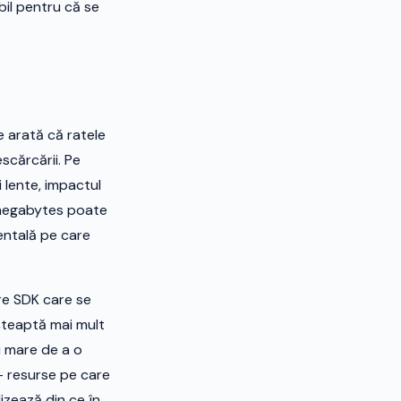
ibil pentru că se
e arată că ratele
scărcării. Pe
i lente, impactul
5 megabytes poate
entală pe care
re SDK care se
 așteaptă mai mult
i mare de a o
— resurse pe care
lizează din ce în