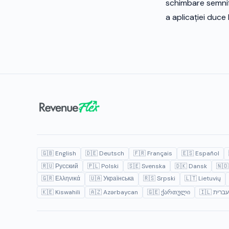
schimbare semnif
a aplicației duce 
🇬🇧 English
🇩🇪 Deutsch
🇫🇷 Français
🇪🇸 Español
🇷🇺 Русский
🇵🇱 Polski
🇸🇪 Svenska
🇩🇰 Dansk
🇳🇴
🇬🇷 Ελληνικά
🇺🇦 Українська
🇷🇸 Srpski
🇱🇹 Lietuvių
🇰🇪 Kiswahili
🇦🇿 Azərbaycan
🇬🇪 ქართული
🇮🇱 עברית