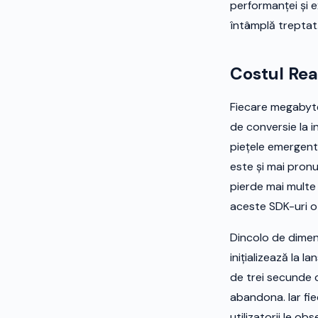
performanței și e
întâmplă treptat
Costul Rea
Fiecare megabyte 
de conversie la i
piețele emergente
este și mai pron
pierde mai multe 
aceste SDK-uri o
Dincolo de dimen
inițializează la l
de trei secunde c
abandona. Iar fi
utilizatorii le ob