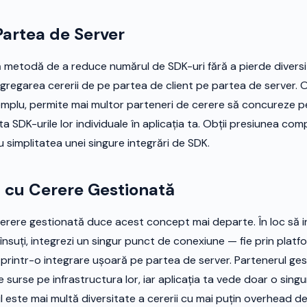
 Partea de Server
ă metodă de a reduce numărul de SDK-uri fără a pierde diversi
gregarea cererii de pe partea de client pe partea de server. 
emplu, permite mai multor parteneri de cerere să concureze p
ta SDK-urile lor individuale în aplicația ta. Obții presiunea com
 simplitatea unei singure integrări de SDK.
 cu Cerere Gestionată
erere gestionată duce acest concept mai departe. În loc să i
însuți, integrezi un singur punct de conexiune — fie prin platf
e printr-o integrare ușoară pe partea de server. Partenerul ge
e surse pe infrastructura lor, iar aplicația ta vede doar o sing
l este mai multă diversitate a cererii cu mai puțin overhead de