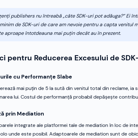
igenți publishers nu întreabă „câte SDK-uri pot adăuga?” Ei în
minim de SDK-uri de care am nevoie pentru a capta venitul 
e aproape întotdeauna mai puțin decât au în prezent.
ici pentru Reducerea Excesului de SDK
-urile cu Performanțe Slabe
ează mai puțin de 5 la sută din venitul total din reclame, ia s
narea lui. Costul de performanță probabil depășește contribuți
ză prin Mediation
rele integrate ale platformei tale de mediation în loc de int
lo unde este posibil. Adaptoarele de mediation sunt de obic