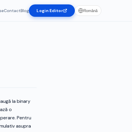
se
Contact
Blog
Login Editor
Română
daugă la binary
ează o
operare. Pentru
umulativ asupra