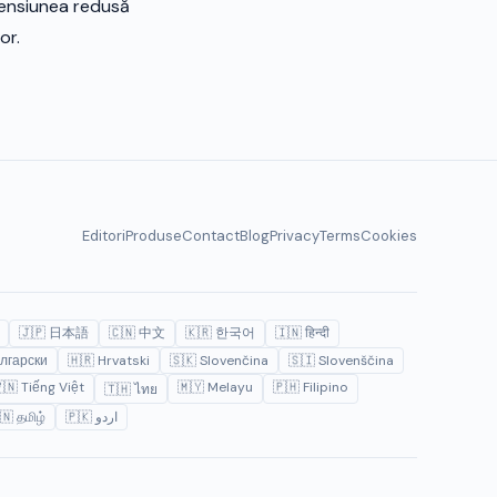
mensiunea redusă
or.
Editori
Produse
Contact
Blog
Privacy
Terms
Cookies
🇯🇵 日本語
🇨🇳 中文
🇰🇷 한국어
🇮🇳 हिन्दी
лгарски
🇭🇷 Hrvatski
🇸🇰 Slovenčina
🇸🇮 Slovenščina
🇳 Tiếng Việt
🇲🇾 Melayu
🇵🇭 Filipino
🇹🇭 ไทย
🇳 தமிழ்
🇵🇰 اردو