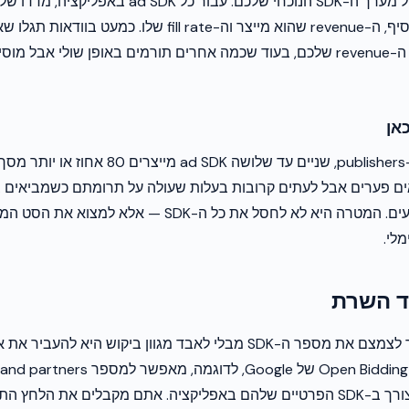
התחילו בביקורת של מערך ה-SDK הנוכחי שלכם. עבור כל K
ה-binary שהוא מוסיף, ה-revenue שהוא מייצר וה-fill rate שלו
SDK אחראים לרוב ה-revenue שלכם, בעוד שכמה אחרים תורמים באופן שולי אבל 
SDK ממלאים פערים אבל לעתים קרובות בעלות שעולה על תרומתם כשמביאים
ההשפעה על הביצועים. המטרה היא לא לחסל את כל ה-SDK — א
ד השרת
הדרך היעילה ביותר לצמצם את מספר ה-SDK מבלי לאבד מגוון ביקוש היא
המלאי שלכם ללא צורך ב-SDK הפרטיים שלהם באפליקציה. אתם מקבלים את ה