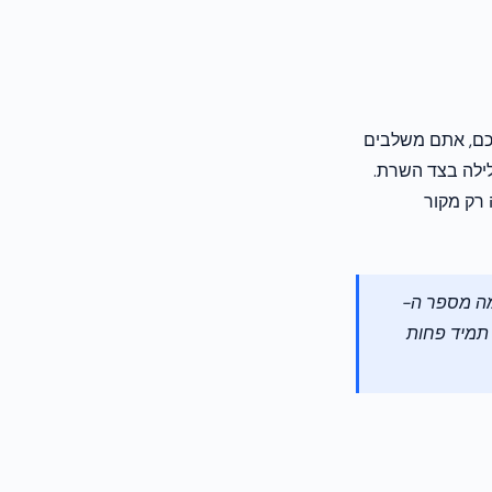
ת הרעיון הזה צעד קדימה. במקום לשלב מספר SDK בעצמכם, אתם משלבים
ך אינטגרציה קלילה בצד השרת.
רק מקור
" הם שואלים "מה מספר ה-
בה היא כמעט תמיד פחות