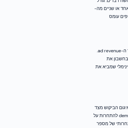
ad SD באפליקציה, מדדו שלושה דברים: גודל
. כמעט בוודאות תגלו שאחד או שניים מה-
מוסיפים עומס
ברוב אפליקציות ה-publishers, שניים עד שלושה ad SDK מייצרים 80 אחוז או יותר מסך ה-ad revenue.
 בחשבון את
לא למצוא את הסט המינימלי שמביא את
 להעביר את איגום הביקוש מצד
הלקוח לצד השרת. Open Bidding של Google, לדוגמה, מאפשר למספר demand partners להתחרות על
לחץ התחרותי של מספר