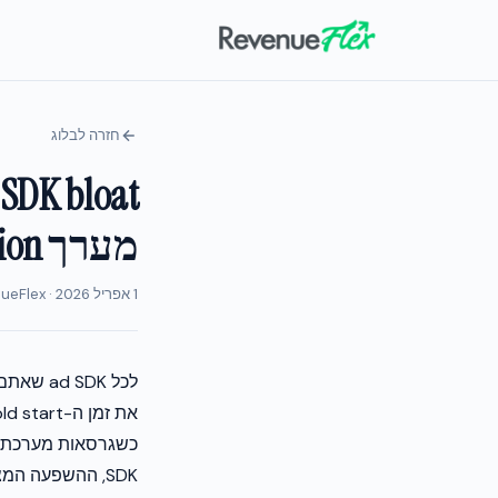
חזרה לבלוג
מערך monetization קליל
1 אפריל 2026 · RevenueFlex צוות
SDK, ההשפעה ה