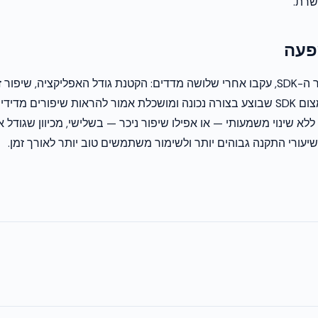
שרת.
פעה
לאחר צמצום מספר ה-SDK, עקבו אחרי שלושה מדדים: הקטנת גודל האפליקציה, שי
ה-ad revenue. צמצום SDK שבוצע בצורה נכונה ומושכלת אמור להראות שיפורים מ
א שינוי משמעותי — או אפילו שיפור ניכר — בשלישי, מכיוון שגודל א
שיעורי התקנה גבוהים יותר ולשימור משתמשים טוב יותר לאורך זמן.