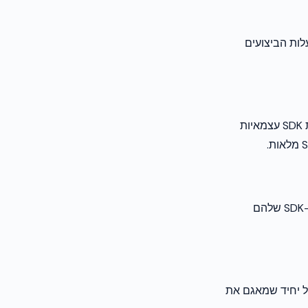
להסיר אותו. עלות הביצועים
השתמשו ב-adapters המובנים של פלטפורמת ה-mediation שלכם במקום אינטגרציות SDK עצמאיות
העבירו demand partners שתומכים ב-bidding בצד השרת למודל הזה. זה מסיר את ה-SDK שלהם
 מנוהל יחיד שמאגם את