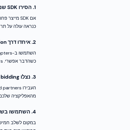
1. הסירו SDK שמתפקדים מתחת לציפיות
כנראה עולה על תרומת ה-
2. איחדו דרך mediation
כשהדבר אפשרי. Adapters של mediation הם בדרך כלל קלילים יותר מאינטגרציות SDK מלאות.
3. נצלו bidding בצד השרת
מהאפליקציה שלכם תוך
4. השתמשו בשותף מנוהל עבור ביקוש long-tail