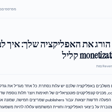
מפרסמים
מ
SDK bloat הורג את האפליקציה שלך: איך ל
את זמן ה-cold start, מכניס קונפליקטים פוטנציאליים של תאימות ויוצר תלות נוספת
כשגרסאות מערכת הפעלה חדשות יוצאות. עבור publishers שמרי
מצטברת על ביצועי האפליקציה וחוויית המשתמש עלולה להיות משמעות