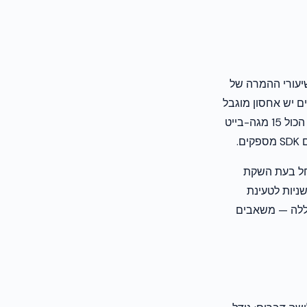
עקבי ששיעורי ההמרה של
 יש אחסון מוגבל
וחיבורים איטיים יותר, ההשפעה חזקה עוד יותר. publisher שמוסיף שלושה ad SDK בסך הכול 15 מגה-בייט
בי ריצה משמעותיים בזמן אמת. כל SDK שמאותחל בעת השקת
ניות לטעינת
ברקע צורך זיכרון וסוללה — משאבים