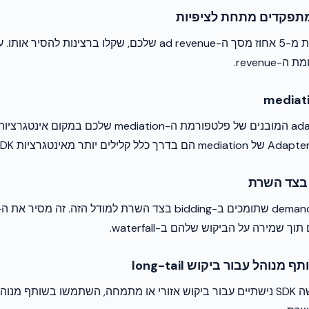
אם SDK מייצר פחות מ-5 אחוז מסך ה-ad revenue שלכם, שקלו ברצינות 
revenue.
 שמירה על הביקוש שלהם ב-waterfall.
במקום לשלב חמישה SDK נישתיים עבור ביקוש אזורי או מתמחה, השתמשו בשותף