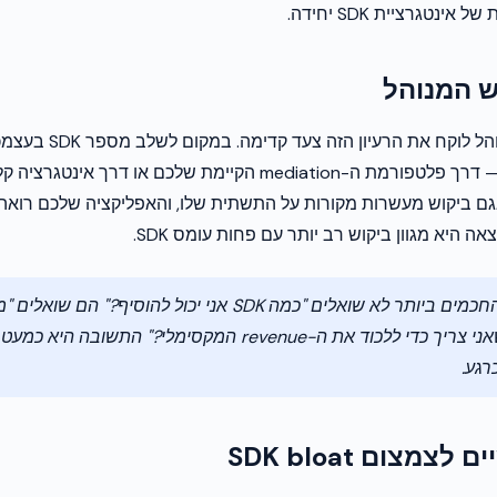
נטגרציית SDK יחידה.
ש המנוהל
שותף demand מנוהל לוקח א
נקודת חיבור אחת — דרך פלטפורמת ה-mediation הקיימת שלכם או דר
ם ביקוש מעשרות מקורות על התשתית שלו, והאפליקציה שלכם רואה 
ה-publishers החכמים ביותר לא שואלים "כמה SDK אני יכול להוסיף?
SDK המינימלי שאני צריך כדי ללכוד את ה-revenue המקסימלי?" התשו
רגע.
מצום SDK bloat