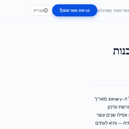
וצרים
צור קשר
בלוג
כניסת מפרסם
עברית
בנות
לכל ad SDK שאתם משלבים באפליקציה שלכם יש עלות נסתרת. כל אחד מגדיל את גודל ה-binary, מאריך
 שדורשת עדכון
צים חמישה, שמונה או אפילו שנים עשר
ית — והיא לעתים