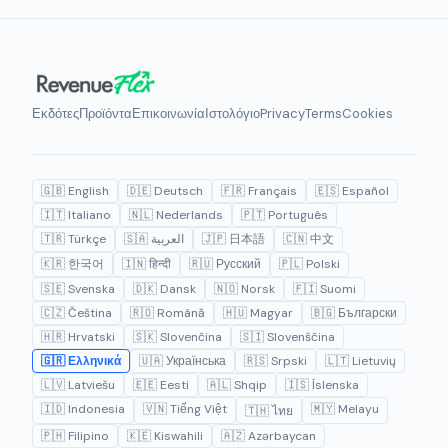
Εκδότες
Προϊόντα
Επικοινωνία
Ιστολόγιο
Privacy
Terms
Cookies
🇬🇧 English
🇩🇪 Deutsch
🇫🇷 Français
🇪🇸 Español
🇮🇹 Italiano
🇳🇱 Nederlands
🇵🇹 Português
🇹🇷 Türkçe
🇸🇦 العربية
🇯🇵 日本語
🇨🇳 中文
🇰🇷 한국어
🇮🇳 हिन्दी
🇷🇺 Русский
🇵🇱 Polski
🇸🇪 Svenska
🇩🇰 Dansk
🇳🇴 Norsk
🇫🇮 Suomi
🇨🇿 Čeština
🇷🇴 Română
🇭🇺 Magyar
🇧🇬 Български
🇭🇷 Hrvatski
🇸🇰 Slovenčina
🇸🇮 Slovenščina
🇬🇷 Ελληνικά
🇺🇦 Українська
🇷🇸 Srpski
🇱🇹 Lietuvių
🇱🇻 Latviešu
🇪🇪 Eesti
🇦🇱 Shqip
🇮🇸 Íslenska
🇮🇩 Indonesia
🇻🇳 Tiếng Việt
🇲🇾 Melayu
🇹🇭 ไทย
🇵🇭 Filipino
🇰🇪 Kiswahili
🇦🇿 Azərbaycan