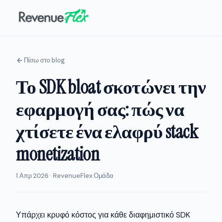
Πίσω στο blog
Το SDK bloat σκοτώνει την
εφαρμογή σας: πώς να
χτίσετε ένα ελαφρύ stack
monetization
1 Απρ 2026 · RevenueFlex Ομάδα
Υπάρχει κρυφό κόστος για κάθε διαφημιστικό SDK