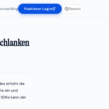
Kontakt
Blog
Publisher Login
Deutsch
 schlanken
des erhöht die
kte ein und
f SDKs kann der