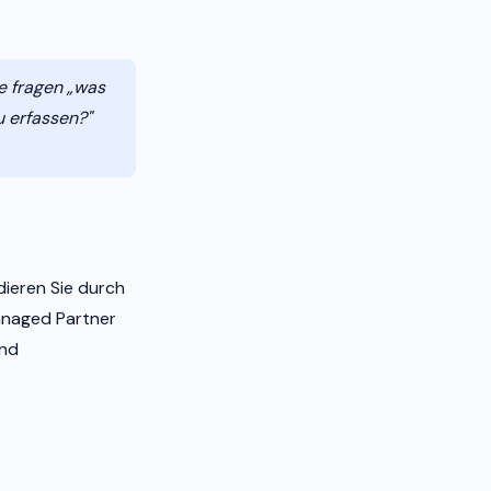
ie fragen „was
u erfassen?"
ieren Sie durch
anaged Partner
und