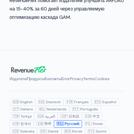
RevenueFlex помогает издателям улучшить ARPDAU
на 15-40% за 60 дней через управляемую
оптимизацию каскада GAM.
Издатели
Продукты
Контакты
Блог
Privacy
Terms
Cookies
🇬🇧 English
🇩🇪 Deutsch
🇫🇷 Français
🇪🇸 Español
🇮🇹 Italiano
🇳🇱 Nederlands
🇵🇹 Português
🇹🇷 Türkçe
🇸🇦 العربية
🇯🇵 日本語
🇨🇳 中文
🇰🇷 한국어
🇮🇳 हिन्दी
🇷🇺 Русский
🇵🇱 Polski
🇸🇪 Svenska
🇩🇰 Dansk
🇳🇴 Norsk
🇫🇮 Suomi