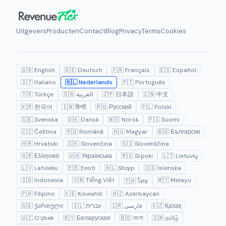
Uitgevers
Producten
Contact
Blog
Privacy
Terms
Cookies
🇬🇧 English
🇩🇪 Deutsch
🇫🇷 Français
🇪🇸 Español
🇮🇹 Italiano
🇳🇱 Nederlands
🇵🇹 Português
🇹🇷 Türkçe
🇸🇦 العربية
🇯🇵 日本語
🇨🇳 中文
🇰🇷 한국어
🇮🇳 हिन्दी
🇷🇺 Русский
🇵🇱 Polski
🇸🇪 Svenska
🇩🇰 Dansk
🇳🇴 Norsk
🇫🇮 Suomi
🇨🇿 Čeština
🇷🇴 Română
🇭🇺 Magyar
🇧🇬 Български
🇭🇷 Hrvatski
🇸🇰 Slovenčina
🇸🇮 Slovenščina
🇬🇷 Ελληνικά
🇺🇦 Українська
🇷🇸 Srpski
🇱🇹 Lietuvių
🇱🇻 Latviešu
🇪🇪 Eesti
🇦🇱 Shqip
🇮🇸 Íslenska
🇮🇩 Indonesia
🇻🇳 Tiếng Việt
🇲🇾 Melayu
🇹🇭 ไทย
🇵🇭 Filipino
🇰🇪 Kiswahili
🇦🇿 Azərbaycan
🇬🇪 ქართული
🇮🇱 עברית
🇮🇷 فارسی
🇰🇿 Қазақ
🇺🇿 O'zbek
🇧🇾 Беларуская
🇧🇩 বাংলা
🇮🇳 தமிழ்