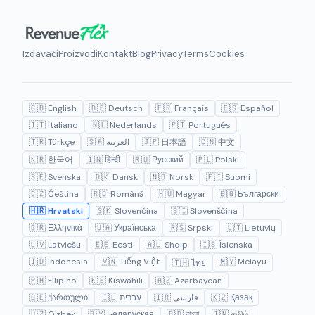
Izdavači
Proizvodi
Kontakt
Blog
Privacy
Terms
Cookies
🇬🇧 English
🇩🇪 Deutsch
🇫🇷 Français
🇪🇸 Español
🇮🇹 Italiano
🇳🇱 Nederlands
🇵🇹 Português
🇹🇷 Türkçe
🇸🇦 العربية
🇯🇵 日本語
🇨🇳 中文
🇰🇷 한국어
🇮🇳 हिन्दी
🇷🇺 Русский
🇵🇱 Polski
🇸🇪 Svenska
🇩🇰 Dansk
🇳🇴 Norsk
🇫🇮 Suomi
🇨🇿 Čeština
🇷🇴 Română
🇭🇺 Magyar
🇧🇬 Български
🇭🇷 Hrvatski
🇸🇰 Slovenčina
🇸🇮 Slovenščina
🇬🇷 Ελληνικά
🇺🇦 Українська
🇷🇸 Srpski
🇱🇹 Lietuvių
🇱🇻 Latviešu
🇪🇪 Eesti
🇦🇱 Shqip
🇮🇸 Íslenska
🇮🇩 Indonesia
🇻🇳 Tiếng Việt
🇲🇾 Melayu
🇹🇭 ไทย
🇵🇭 Filipino
🇰🇪 Kiswahili
🇦🇿 Azərbaycan
🇬🇪 ქართული
🇮🇱 עברית
🇮🇷 فارسی
🇰🇿 Қазақ
🇺🇿 O'zbek
🇧🇾 Беларуская
🇧🇩 বাংলা
🇮🇳 தமிழ்