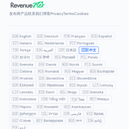
发布商
产品
联系我们
博客
Privacy
Terms
Cookies
🇬🇧 English
🇩🇪 Deutsch
🇫🇷 Français
🇪🇸 Español
🇮🇹 Italiano
🇳🇱 Nederlands
🇵🇹 Português
🇹🇷 Türkçe
🇸🇦 العربية
🇯🇵 日本語
🇨🇳 中文
🇰🇷 한국어
🇮🇳 हिन्दी
🇷🇺 Русский
🇵🇱 Polski
🇸🇪 Svenska
🇩🇰 Dansk
🇳🇴 Norsk
🇫🇮 Suomi
🇨🇿 Čeština
🇷🇴 Română
🇭🇺 Magyar
🇧🇬 Български
🇭🇷 Hrvatski
🇸🇰 Slovenčina
🇸🇮 Slovenščina
🇬🇷 Ελληνικά
🇺🇦 Українська
🇷🇸 Srpski
🇱🇹 Lietuvių
🇱🇻 Latviešu
🇪🇪 Eesti
🇦🇱 Shqip
🇮🇸 Íslenska
🇮🇩 Indonesia
🇻🇳 Tiếng Việt
🇲🇾 Melayu
🇹🇭 ไทย
🇵🇭 Filipino
🇰🇪 Kiswahili
🇦🇿 Azərbaycan
🇬🇪 ქართული
🇮🇱 עברית
🇮🇷 فارسی
🇰🇿 Қазақ
🇺🇿 O'zbek
🇧🇾 Беларуская
🇧🇩 বাংলা
🇮🇳 தமிழ்
🇵🇰 اردو