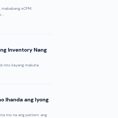
ta, mababang eCPM.
...
ang Inventory Nang
di nito kayang makuha:
o Ihanda ang Iyong
ita mo na ang pattern: ang