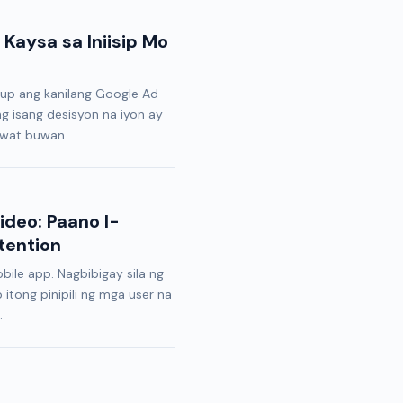
Kaysa sa Iniisip Mo
 up ang kanilang Google Ad
ng isang desisyon na iyon ay
awat buwan.
deo: Paano I-
tention
le app. Nagbibigay sila ng
itong pinipili ng mga user na
.