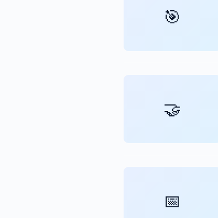
🎯
🤝
📅