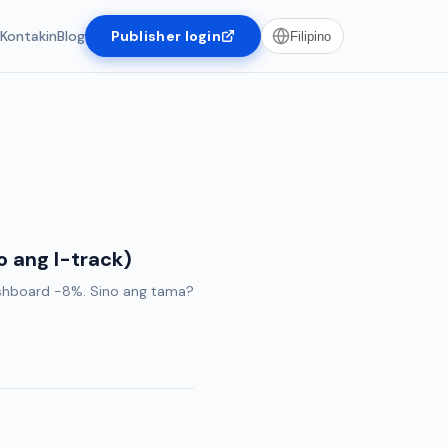
Kontakin
Blog
Publisher login
Filipino
o ang I-track)
ashboard -8%. Sino ang tama?