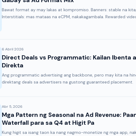
Gabay sa Ad Format Mix
Bawat format ay may lakas at kompromiso. Banners: stable na ki
Interstitials: mas mataas na eCPM, nakakagambala. Rewarded video:
6 Abril 2026
Direct Deals vs Programmatic: Kailan Ibenta 
Direkta
Ang programmatic advertising ang backbone, pero may kita na hin
direktang deals sa advertisers na gustong guaranteed placement.
Abr 5, 2026
Mga Pattern ng Seasonal na Ad Revenue: Paan
Waterfall para sa Q4 at Higit Pa
Kung higit sa isang taon ka nang nagmo-monetize ng mga app, nak