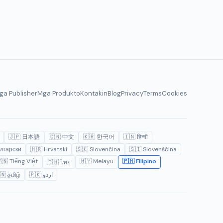
ga Publisher
Mga Produkto
Kontakin
Blog
Privacy
Terms
Cookies
🇯🇵 日本語
🇨🇳 中文
🇰🇷 한국어
🇮🇳 हिन्दी
лгарски
🇭🇷 Hrvatski
🇸🇰 Slovenčina
🇸🇮 Slovenščina
🇳 Tiếng Việt
🇲🇾 Melayu
🇵🇭 Filipino
🇹🇭 ไทย
🇳 தமிழ்
🇵🇰 اردو