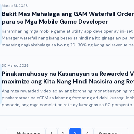
Marso 31, 2026
Bakit Mas Mahalaga ang GAM Waterfall Order 
para sa Mga Mobile Game Developer
Karamihan ng mga mobile game at utility app developer ay ini-set
Manager waterfall nang isang beses at hindi na ito ginagalaw pa. A
maaaring nagkakahalaga sa iyo ng 20-30% ng iyong ad revenue b
30 Marso 2026
Pinakamahusay na Kasanayan sa Rewarded Vi
maximize ang Kita Nang Hindi Nasisira ang Re
Ang mga rewarded video ad ay ang korona ng monetisasyon ng mobi
pinakamataas na eCPM sa lahat ng format ng ad dahil kusang-loob 
panoorin, ang mga completion rate ay lumagpas sa 90 porsyento..
← Nakaraang
1
2
3
4
Susunod →