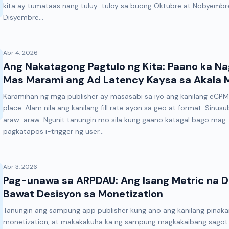
kita ay tumataas nang tuluy-tuloy sa buong Oktubre at Nobyembr
Disyembre...
Abr 4, 2026
Ang Nakatagong Pagtulo ng Kita: Paano ka N
Mas Marami ang Ad Latency Kaysa sa Akala 
Karamihan ng mga publisher ay masasabi sa iyo ang kanilang eCP
place. Alam nila ang kanilang fill rate ayon sa geo at format. Sin
araw-araw. Ngunit tanungin mo sila kung gaano katagal bago mag-
pagkatapos i-trigger ng user...
Abr 3, 2026
Pag-unawa sa ARPDAU: Ang Isang Metric na 
Bawat Desisyon sa Monetization
Tanungin ang sampung app publisher kung ano ang kanilang pinak
monetization, at makakakuha ka ng sampung magkakaibang sagot. 