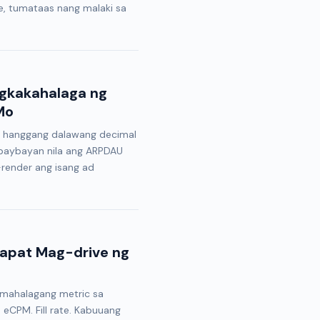
e, tumataas nang malaki sa
agkakahalaga ng
Mo
M hanggang dalawang decimal
usubaybayan nila ang ARPDAU
render ang isang ad
Dapat Mag-drive ng
amahalagang metric sa
eCPM. Fill rate. Kabuuang