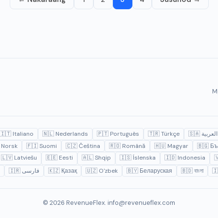
M
🇮🇹 Italiano
🇳🇱 Nederlands
🇵🇹 Português
🇹🇷 Türkçe
🇸🇦 العربية
 Norsk
🇫🇮 Suomi
🇨🇿 Čeština
🇷🇴 Română
🇭🇺 Magyar
🇧🇬 Бъ
🇱🇻 Latviešu
🇪🇪 Eesti
🇦🇱 Shqip
🇮🇸 Íslenska
🇮🇩 Indonesia

🇮🇷 فارسی
🇰🇿 Қазақ
🇺🇿 O'zbek
🇧🇾 Беларуская
🇧🇩 বাংলা
🇮
© 2026 RevenueFlex.
info@revenueflex.com