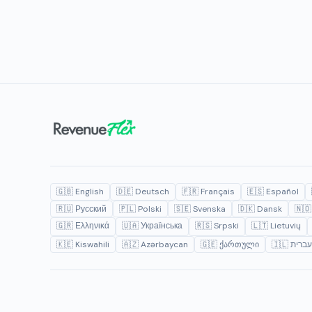
🇬🇧 English
🇩🇪 Deutsch
🇫🇷 Français
🇪🇸 Español
🇷🇺 Русский
🇵🇱 Polski
🇸🇪 Svenska
🇩🇰 Dansk
🇳🇴
🇬🇷 Ελληνικά
🇺🇦 Українська
🇷🇸 Srpski
🇱🇹 Lietuvių
🇰🇪 Kiswahili
🇦🇿 Azərbaycan
🇬🇪 ქართული
🇮🇱 עברית