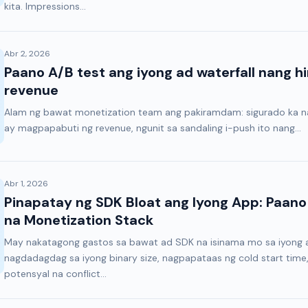
kita. Impressions...
Abr 2, 2026
Paano A/B test ang iyong ad waterfall nang h
revenue
Alam ng bawat monetization team ang pakiramdam: sigurado ka na
ay magpapabuti ng revenue, ngunit sa sandaling i-push ito nang...
Abr 1, 2026
Pinapatay ng SDK Bloat ang Iyong App: Paa
na Monetization Stack
May nakatagong gastos sa bawat ad SDK na isinama mo sa iyong a
nagdadagdag sa iyong binary size, nagpapataas ng cold start tim
potensyal na conflict...