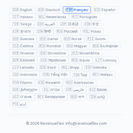
🇬🇧 English
🇩🇪 Deutsch
🇫🇷 Français
🇪🇸 Español
🇮🇹 Italiano
🇳🇱 Nederlands
🇵🇹 Português
🇹🇷 Türkçe
🇸🇦 العربية
🇯🇵 日本語
🇨🇳 中文
🇰🇷 한국어
🇮🇳 हिन्दी
🇷🇺 Русский
🇵🇱 Polski
🇸🇪 Svenska
🇩🇰 Dansk
🇳🇴 Norsk
🇫🇮 Suomi
🇨🇿 Čeština
🇷🇴 Română
🇭🇺 Magyar
🇧🇬 Български
🇭🇷 Hrvatski
🇸🇰 Slovenčina
🇸🇮 Slovenščina
🇬🇷 Ελληνικά
🇺🇦 Українська
🇷🇸 Srpski
🇱🇹 Lietuvių
🇱🇻 Latviešu
🇪🇪 Eesti
🇦🇱 Shqip
🇮🇸 Íslenska
🇮🇩 Indonesia
🇻🇳 Tiếng Việt
🇲🇾 Melayu
🇹🇭 ไทย
🇵🇭 Filipino
🇰🇪 Kiswahili
🇦🇿 Azərbaycan
🇬🇪 ქართული
🇮🇱 עברית
🇮🇷 فارسی
🇰🇿 Қазақ
🇺🇿 O'zbek
🇧🇾 Беларуская
🇧🇩 বাংলা
🇮🇳 தமிழ்
🇵🇰 اردو
© 2026 RevenueFlex.
info@revenueflex.com