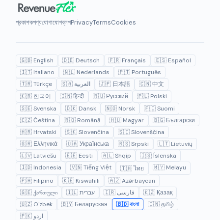
প্রকাশক
পণ্য
যোগাযোগ
ব্লগ
Privacy
Terms
Cookies
🇬🇧 English
🇩🇪 Deutsch
🇫🇷 Français
🇪🇸 Español
🇮🇹 Italiano
🇳🇱 Nederlands
🇵🇹 Português
🇹🇷 Türkçe
🇸🇦 العربية
🇯🇵 日本語
🇨🇳 中文
🇰🇷 한국어
🇮🇳 हिन्दी
🇷🇺 Русский
🇵🇱 Polski
🇸🇪 Svenska
🇩🇰 Dansk
🇳🇴 Norsk
🇫🇮 Suomi
🇨🇿 Čeština
🇷🇴 Română
🇭🇺 Magyar
🇧🇬 Български
🇭🇷 Hrvatski
🇸🇰 Slovenčina
🇸🇮 Slovenščina
🇬🇷 Ελληνικά
🇺🇦 Українська
🇷🇸 Srpski
🇱🇹 Lietuvių
🇱🇻 Latviešu
🇪🇪 Eesti
🇦🇱 Shqip
🇮🇸 Íslenska
🇮🇩 Indonesia
🇻🇳 Tiếng Việt
🇲🇾 Melayu
🇹🇭 ไทย
🇵🇭 Filipino
🇰🇪 Kiswahili
🇦🇿 Azərbaycan
🇬🇪 ქართული
🇮🇱 עברית
🇮🇷 فارسی
🇰🇿 Қазақ
🇺🇿 O'zbek
🇧🇾 Беларуская
🇧🇩 বাংলা
🇮🇳 தமிழ்
🇵🇰 اردو