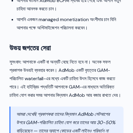
আপনার বর্তমান AdMob eCPM স্থবির হয়ে গেছে এবং আপনি নতুন
চাহিদা আনলক করতে চান।
আপনি একজন managed monetization অংশীদার চান যিনি
আপনার পক্ষে অপ্টিমাইজেশন পরিচালনা করবেন।
উভয় জগতের সেরা
সুসংবাদ: আপনাকে একটি বা অন্যটি বেছে নিতে হবে না। অনেক সফল
প্রকাশক উভয়ই ব্যবহার করেন। AdMob একটি বৃহত্তর GAM-
পরিচালিত waterfall-এর মধ্যে একটি চাহিদা উৎস হিসেবে কাজ করতে
পারে। এই হাইব্রিড পদ্ধতিটি আপনাকে GAM-এর মাধ্যমে অতিরিক্ত
চাহিদা যোগ করার সময় আপনার বিদ্যমান AdMob আয় বজায় রাখতে দেয়।
আমরা দেখেছি প্রকাশকরা তাদের বিদ্যমান AdMob সেটআপের
উপরে GAM-পরিচালিত চাহিদা যোগ করে তাদের আয় 30-50%
বাড়িয়েছেন — তাদের অ্যাপে কোডের একটি লাইনও পরিবর্তন না